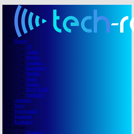
Newsy
AI
Audio
Biznes
Gaming
Hardware
Mobile
Moto
Nauka
RTV/AGD
Software
Artykuły
Testy
Porównania
Rankingi
Konkursy
O nas
Redakcja