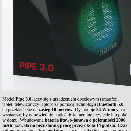
Model
Pipe 3.0
łączy się z urządzeniem docelowym (smartfon,
tablet, telewizor czy laptop) za pomocą technologii
Bluetooth 5.0,
co przekłada się na
zasięg 10 metrów
. Dysponuje
24 W mocy
, co
wystarczy, by odpowiednio nagłośnić kameralne przyjęcie lub pokój
w domu. Wbudowana
bateria litowo-jonowa o pojemności 2000
mAh
pozwala
na bezustanną pracę przez około 14 godzin
.
Czas
ładowania
wynosi
trzy godziny
, a sprzęt zasila się energią poprzez