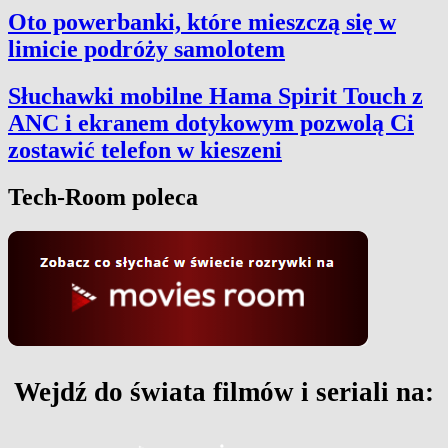
Oto powerbanki, które mieszczą się w
limicie podróży samolotem
Słuchawki mobilne Hama Spirit Touch z
ANC i ekranem dotykowym pozwolą Ci
zostawić telefon w kieszeni
Tech-Room poleca
Wejdź do świata filmów i seriali na: