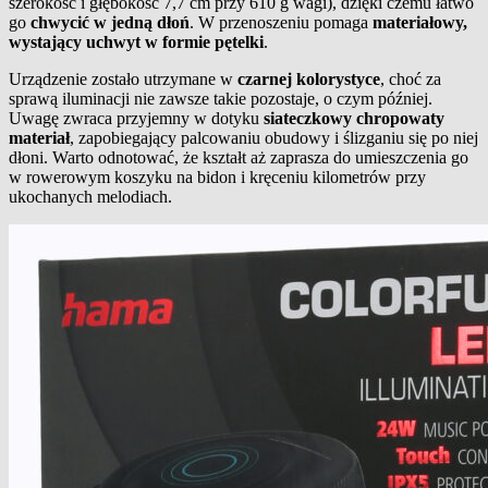
szerokość i głębokość 7,7 cm przy 610 g wagi), dzięki czemu łatwo
go
chwycić w jedną dłoń
. W przenoszeniu pomaga
materiałowy,
wystający uchwyt w formie pętelki
.
Urządzenie zostało utrzymane w
czarnej kolorystyce
, choć za
sprawą iluminacji nie zawsze takie pozostaje, o czym później.
Uwagę zwraca przyjemny w dotyku
siateczkowy chropowaty
materiał
, zapobiegający palcowaniu obudowy i ślizganiu się po niej
dłoni. Warto odnotować, że kształt aż zaprasza do umieszczenia go
w rowerowym koszyku na bidon i kręceniu kilometrów przy
ukochanych melodiach.