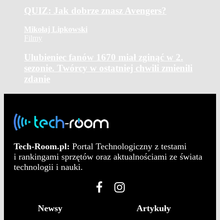
QUIZ: Jak dobrze znasz Avengers?
Mikołaj Lipkowski
Filmy
Ulubieniec fanów 1670 miał zginąć w 2.
sezonie. Twórcy w ostatniej chwili zmienili
zdanie
Tech-Room.pl:
Portal Technologiczny z testami
i rankingami sprzętów oraz aktualnościami ze świata
technologii i nauki.
Newsy
Artykuły