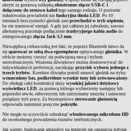
ukryte za gumową zaślepką
obustronne złącze USB-C i
dołączony do zestawu kabel
tego samego rodzaju. O poziomie
naładowania powiadomi nas
funkcyjna dioda LED
. Po 10
minutach bezczynności głośnik sam
przechodzi w tryb uśpienia
,
by nie marnować energii. A gdy już całkiem jej zabraknie, zawsze
alternatywą pozostaje podłączenie
tradycyjnego kabla audio
do
zintegrowanego
złącza Jack 3,5 mm
.
Niewątpliwą ciekawostką jest fakt, że poprzez Bluetooth łatwo da
się
sparować ze sobą dwa egzemplarze
opisywanego
głośnika
. W
efekcie możemy cieszyć się podwojoną mocą i trybem
stereofonicznym. Wrażenia dźwiękowe można dostosowywać do
indywidualnych preferencji, naciskając
przycisk wyboru jednego z
trzech trybów
. Korektor dźwięku potrafi ustawić głośnik na tryby:
wzmocniony bas, podkreślone wysokie tony lub zrównoważony
.
Do obsługi całej konstrukcji służy
wysokiej jakości dotykowy
wyświetlacz LED
, za pomocą którego wybierzemy następny lub
poprzedni utwór, odtworzymy lub zatrzymamy muzykę i ustawimy
pożądany tryb pracy. Za bezstopniowe
sterowanie głośnością
odpowiada natomiast poręczne
pokrętło
.
Nie mogło tu oczywiście zabraknąć
wbudowanego mikrofonu HD
do swobodnego prowadzenia rozmów telefonicznych.
Jak wiemy, budowanie atmosfery na imprezie nie ogranicza jedynie