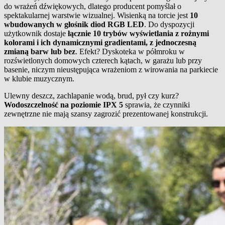
do wrażeń dźwiękowych, dlatego producent pomyślał o
spektakularnej warstwie wizualnej. Wisienką na torcie jest
10
wbudowanych w głośnik diod RGB LED
. Do dyspozycji
użytkownik dostaje
łącznie 10 trybów wyświetlania z rożnymi
kolorami i ich dynamicznymi gradientami, z jednoczesną
zmianą barw lub bez
. Efekt? Dyskoteka w półmroku w
rozświetlonych domowych czterech kątach, w garażu lub przy
basenie, niczym nieustępująca wrażeniom z wirowania na parkiecie
w klubie muzycznym.
Ulewny deszcz, zachlapanie wodą, brud, pył czy kurz?
Wodoszczelność na poziomie IPX 5
sprawia, że czynniki
zewnętrzne nie mają szansy zagrozić prezentowanej konstrukcji.