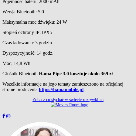
Pojemność baterii: 2000 mAh
Wersja Bluetooth: 5.0
Maksymalna moc dźwięku: 24 W
Stopień ochrony IP: IPX5
Czas ładowania: 3 godzin.
Dyspozycyjność: 14 godz.
Moc: 14,8 Wh
Głośnik Bluetooth
Hama Pipe 3.0
kosztuje około 369 zł
.
Wszelkie informacje na jego tematy zamieszczono na oficjalnej
stronie producenta
https://hamamobile.pl
.
Zobacz co słychać w świecie rozrywki na