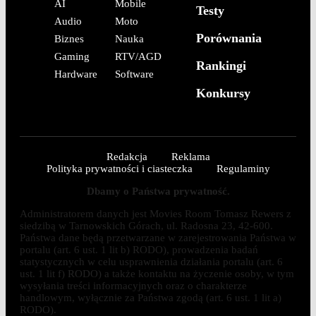
AI
Mobile
Testy
Audio
Moto
Porównania
Biznes
Nauka
Gaming
RTV/AGD
Rankingi
Hardware
Software
Konkursy
Redakcja
Reklama
Polityka prywatności i ciasteczka
Regulaminy
Dbamy o Państwa prywatność.
Administratorem danych jest Movies Room Tomasz Rewers z
siedzibą w Tarnowskich Górach, ul. Radosna 23, 42-600.
Państwa dane będą przetwarzane w zarejestrowania Państwa w
portalu (art. 6 ust. 1 lit b) RODO), prowadzenia badań
statystycznych w celu usprawnienia działania portalu (art. 6
ust. 1 lit f) RODO) a także kontaktu na życzenie osoby, w tym
wysyłania treści informacyjnych oraz o charakterze
handlowym, wyłącznie za Państwa zgodą (art. 6 ust. 1 lit a)
RODO).