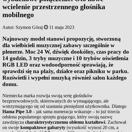
wcielenie przestrzennego głośnika
mobilnego
Autor:
Szymon Góraj
11 maja 2023
Najnowszy model stanowi propozycję, stworzoną
dla wielbicieli muzycznej zabawy szczególnie w
plenerze. Moc 24 W, dźwięk dookólny, czas pracy do
14 godzin, 3 tryby muzyczne i 10 trybów oświetlenia
RGB LED oraz wodoodporność sprawiają, że
sprawdzi się na plaży, działce oraz pikniku w parku.
Rozświetli i wypełni muzyką również salon każdego
domu.
Niemiecka marka rozwija swoją serię głośników
bezprzewodowych, skierowanych do wymagającego, ale
wstrzymującego się od szastania pieniędzmi użytkownika. Dlatego
Hama Pipe 3.0
– jak sama numeracja wskazuje – to już trzecia
odsłona popularnego sprzętu grającego, który swoją nazwę
zawdzięcza
charakterystycznemu obłemu kształtowi
. Zachował
on swoje
kompaktowe gabaryty
(wysokość wynosi 20 cm, a