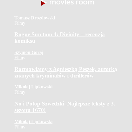
Tomasz Drozdowski
Filmy
Rogue Sun tom 4: Divinity – recenzja
komiksu
Szymon Góraj
Filmy
Rozmawiamy z Agnieszką Peszek, autorką
znanych kryminałów i thrillerów
Mikołaj Lipkowski
Filmy
No i Potop Szwedzki. Najlepsze teksty z 3.
sezonu 1670!
Mikołaj Lipkowski
Filmy