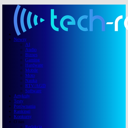
Newsy
AI
Audio
Biznes
Gaming
Hardware
Mobile
Moto
Nauka
RTV/AGD
Software
Artykuły
Testy
Porównania
Rankingi
Konkursy
O nas
Redakcja