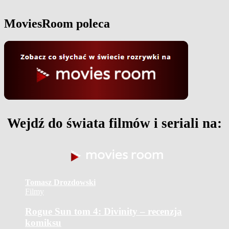
MoviesRoom poleca
Wejdź do świata filmów i seriali na:
Tomasz Drozdowski
Filmy
Rogue Sun tom 4: Divinity – recenzja
komiksu