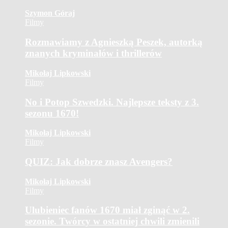
Szymon Góraj
Filmy
Rozmawiamy z Agnieszką Peszek, autorką
znanych kryminałów i thrillerów
Mikołaj Lipkowski
Filmy
No i Potop Szwedzki. Najlepsze teksty z 3.
sezonu 1670!
Mikołaj Lipkowski
Filmy
QUIZ: Jak dobrze znasz Avengers?
Mikołaj Lipkowski
Filmy
Ulubieniec fanów 1670 miał zginąć w 2.
sezonie. Twórcy w ostatniej chwili zmienili