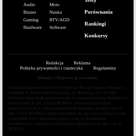
Audio
Moto
Porównania
Biznes
Nauka
Gaming
RTV/AGD
Rankingi
Hardware
Software
Konkursy
Redakcja
Reklama
Polityka prywatności i ciasteczka
Regulaminy
Dbamy o Państwa prywatność.
Administratorem danych jest Movies Room Tomasz Rewers z
siedzibą w Tarnowskich Górach, ul. Radosna 23, 42-600.
Państwa dane będą przetwarzane w zarejestrowania Państwa w
portalu (art. 6 ust. 1 lit b) RODO), prowadzenia badań
statystycznych w celu usprawnienia działania portalu (art. 6
ust. 1 lit f) RODO) a także kontaktu na życzenie osoby, w tym
wysyłania treści informacyjnych oraz o charakterze
handlowym, wyłącznie za Państwa zgodą (art. 6 ust. 1 lit a)
RODO).