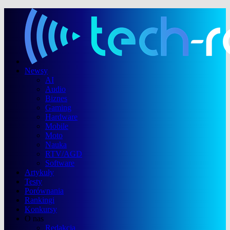
Newsy
AI
Audio
Biznes
Gaming
Hardware
Mobile
Moto
Nauka
RTV/AGD
Software
Artykuły
Testy
Porównania
Rankingi
Konkursy
O nas
Redakcja