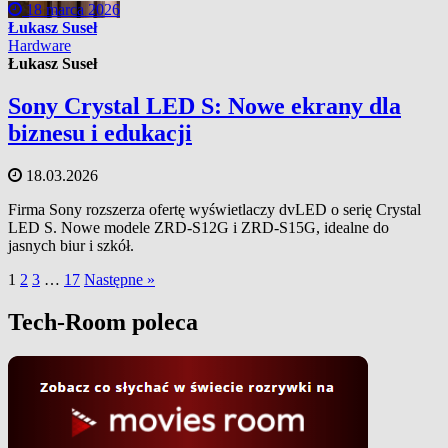
18 marca 2026
Łukasz Suseł
Hardware
Łukasz Suseł
Sony Crystal LED S: Nowe ekrany dla
biznesu i edukacji
18.03.2026
Firma Sony rozszerza ofertę wyświetlaczy dvLED o serię Crystal
LED S. Nowe modele ZRD-S12G i ZRD-S15G, idealne do
jasnych biur i szkół.
1
2
3
…
17
Następne »
Tech-Room poleca