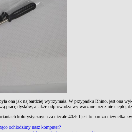
była ona jak najbardziej wytrzymała. W przypadku Rhino, jest ona wyk
szą pracę dysków, a także odprowadza wytwarzane przez nie ciepło, dz
iantach kolorystycznych za niecałe 40zł. I jest to bardzo niewielka kw
cząco ochłodzimy nasz komputer?