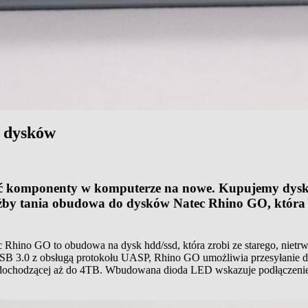
o dysków
 komponenty w komputerze na nowe. Kupujemy dyski, ka
ażby tania obudowa do dysków Natec Rhino GO, która 
 Rhino GO to obudowa na dysk hdd/ssd, która zrobi ze starego, niet
B 3.0 z obsługą protokołu UASP, Rhino GO umożliwia przesyłanie dan
dochodzącej aż do 4TB. Wbudowana dioda LED wskazuje podłączenie d