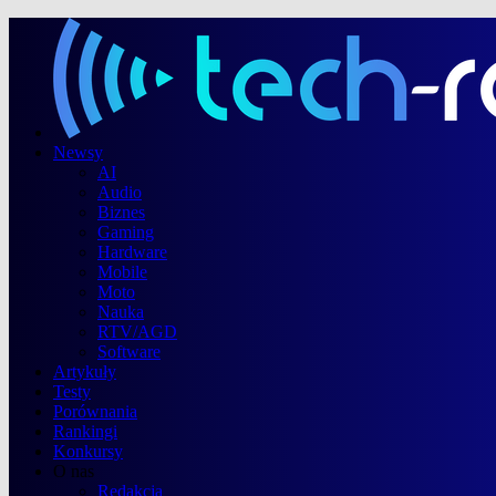
Newsy
AI
Audio
Biznes
Gaming
Hardware
Mobile
Moto
Nauka
RTV/AGD
Software
Artykuły
Testy
Porównania
Rankingi
Konkursy
O nas
Redakcja