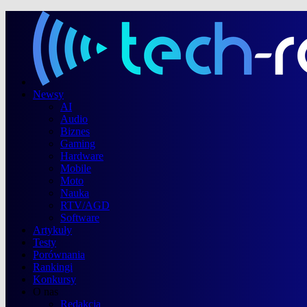
Newsy
AI
Audio
Biznes
Gaming
Hardware
Mobile
Moto
Nauka
RTV/AGD
Software
Artykuły
Testy
Porównania
Rankingi
Konkursy
O nas
Redakcja