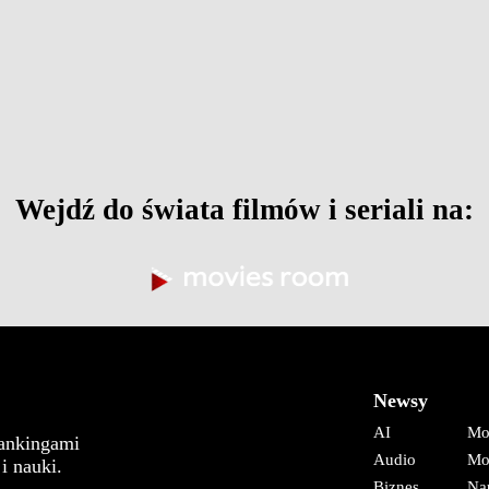
Wejdź do świata filmów i seriali na:
Newsy
AI
Mo
rankingami
Audio
Mo
i nauki.
Biznes
Na