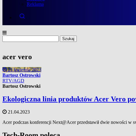
Reklama
Szukaj:
acer vero
21 kwietnia 2023
Bartosz Ostrowski
RTV/AGD
Bartosz Ostrowski
Ekologiczna linia produktów Acer Vero pow
21.04.2023
Acer podczas konferencji Next@Acer przedstawił dwie nowości w swo
Tech-Room poleca