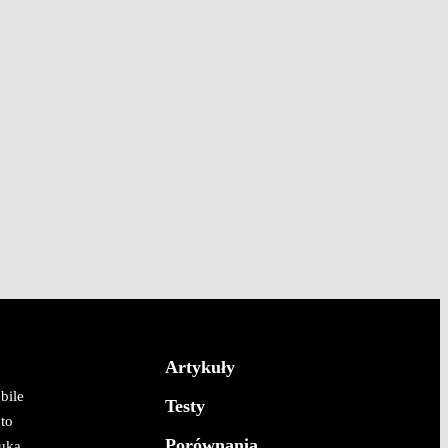
Artykuły
bile
Testy
to
Porównania
uka