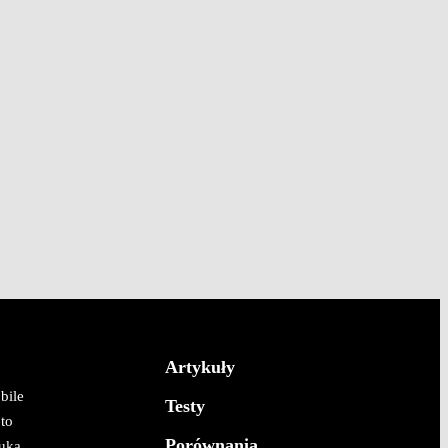
Artykuły
bile
Testy
to
Porównania
uka