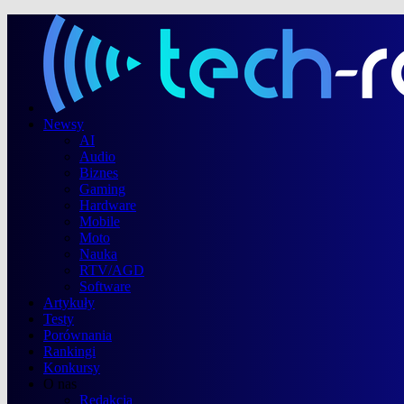
Newsy
AI
Audio
Biznes
Gaming
Hardware
Mobile
Moto
Nauka
RTV/AGD
Software
Artykuły
Testy
Porównania
Rankingi
Konkursy
O nas
Redakcja