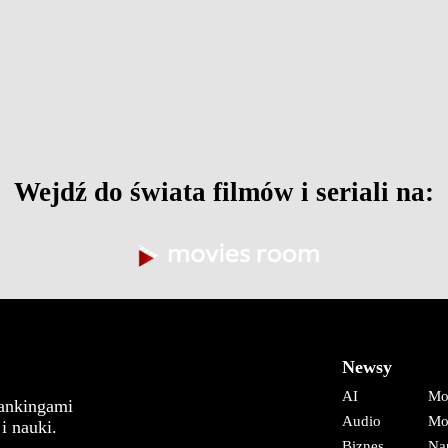
Wejdź do świata filmów i seriali na:
Newsy
AI
Mo
rankingami
Audio
Mo
i nauki.
Biznes
Na