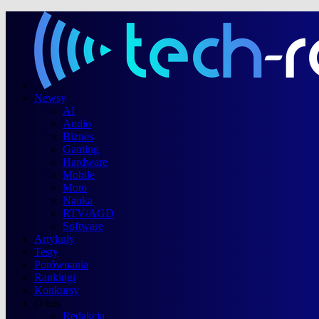
Newsy
AI
Audio
Biznes
Gaming
Hardware
Mobile
Moto
Nauka
RTV/AGD
Software
Artykuły
Testy
Porównania
Rankingi
Konkursy
O nas
Redakcja