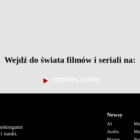
Wejdź do świata filmów i seriali na:
Newsy
AI
Mo
rankingami
Audio
Mo
i nauki.
Biznes
Na