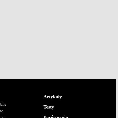
Artykuły
bile
Testy
to
Porównania
uka