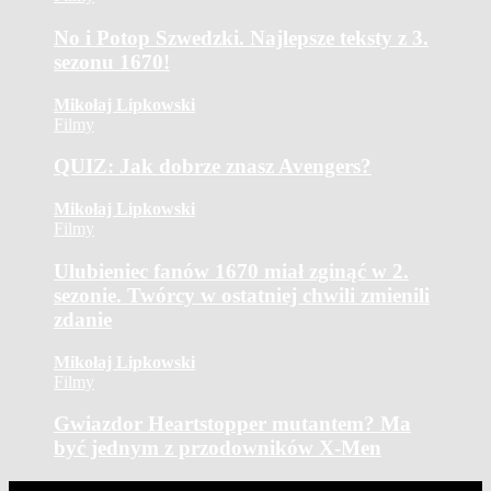
No i Potop Szwedzki. Najlepsze teksty z 3.
sezonu 1670!
Mikołaj Lipkowski
Filmy
QUIZ: Jak dobrze znasz Avengers?
Mikołaj Lipkowski
Filmy
Ulubieniec fanów 1670 miał zginąć w 2.
sezonie. Twórcy w ostatniej chwili zmienili
zdanie
Mikołaj Lipkowski
Filmy
Gwiazdor Heartstopper mutantem? Ma
być jednym z przodowników X-Men