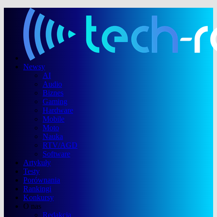
Newsy
AI
Audio
Biznes
Gaming
Hardware
Mobile
Moto
Nauka
RTV/AGD
Software
Artykuły
Testy
Porównania
Rankingi
Konkursy
O nas
Redakcja