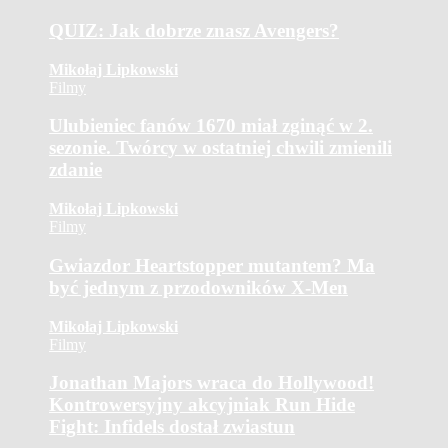
QUIZ: Jak dobrze znasz Avengers?
Mikołaj Lipkowski
Filmy
Ulubieniec fanów 1670 miał zginąć w 2.
sezonie. Twórcy w ostatniej chwili zmienili
zdanie
Mikołaj Lipkowski
Filmy
Gwiazdor Heartstopper mutantem? Ma
być jednym z przodowników X-Men
Mikołaj Lipkowski
Filmy
Jonathan Majors wraca do Hollywood!
Kontrowersyjny akcyjniak Run Hide
Fight: Infidels dostał zwiastun