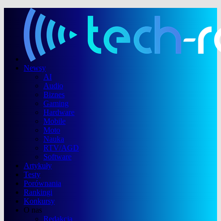
Newsy
AI
Audio
Biznes
Gaming
Hardware
Mobile
Moto
Nauka
RTV/AGD
Software
Artykuły
Testy
Porównania
Rankingi
Konkursy
O nas
Redakcja