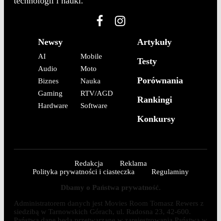
technologii i nauki.
Newsy
Artykuły
AI
Mobile
Testy
Audio
Moto
Porównania
Biznes
Nauka
Gaming
RTV/AGD
Rankingi
Hardware
Software
Konkursy
Redakcja
Reklama
Polityka prywatności i ciasteczka
Regulaminy
Dbamy o Państwa prywatność.
Administratorem danych jest Movies Room Tomasz Rewers z
siedzibą w Tarnowskich Górach, ul. Radosna 23, 42-600.
Państwa dane będą przetwarzane w zarejestrowania Państwa w