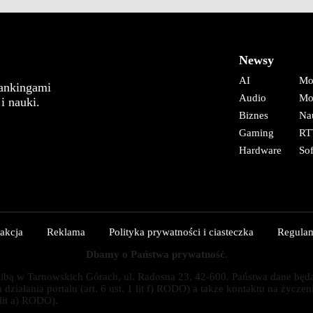
Newsy
AI
Mo
rankingami
Audio
Mo
i nauki.
Biznes
Na
Gaming
RT
Hardware
So
akcja
Reklama
Polityka prywatności i ciasteczka
Regula
Dbamy o Państwa prywatność.
ą w Tarnowskich Górach, ul. Radosna 23, 42-600. Państwa dane będą prz
iałania portalu (art. 6 ust. 1 lit f) RODO) a także kontaktu na życzen
lit a) RODO).