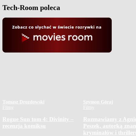
Tech-Room poleca
Tomasz Drozdowski
Szymon Góraj
Filmy
Filmy
Rogue Sun tom 4: Divinity –
Rozmawiamy z Agni
recenzja komiksu
Peszek, autorką zna
kryminałów i thrille