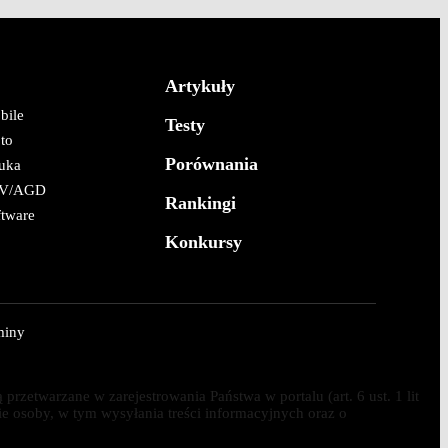
Artykuły
bile
Testy
to
Porównania
uka
V/AGD
Rankingi
ftware
Konkursy
miny
etwarzane w zarejestrowania Państwa w portalu (art. 6 ust. 1 lit
ie osoby, w tym wysyłania treści informacyjnych oraz o