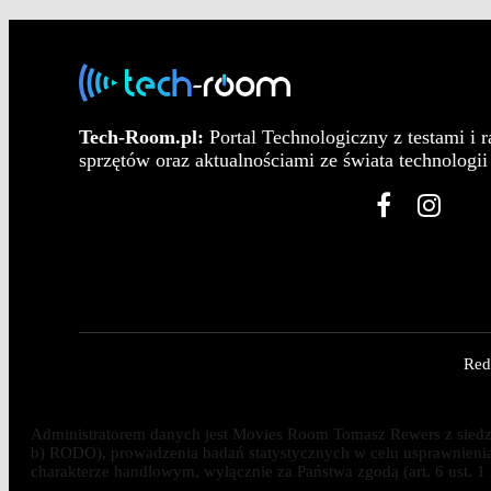
Tech-Room.pl:
Portal Technologiczny z testami i 
sprzętów oraz aktualnościami ze świata technologii 
Red
Administratorem danych jest Movies Room Tomasz Rewers z siedzib
b) RODO), prowadzenia badań statystycznych w celu usprawnienia dz
charakterze handlowym, wyłącznie za Państwa zgodą (art. 6 ust. 1 