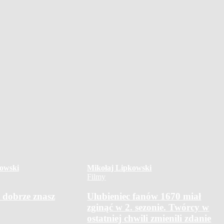
owski
Mikołaj Lipkowski
Filmy
 dobrze znasz
Ulubieniec fanów 1670 miał
zginąć w 2. sezonie. Twórcy w
ostatniej chwili zmienili zdanie