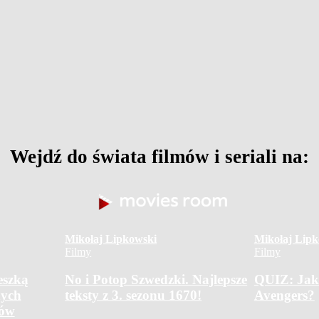
Wejdź do świata filmów i seriali na:
Mikołaj Lipkowski
Mikołaj Lipk
Filmy
Filmy
eszką
No i Potop Szwedzki. Najlepsze
QUIZ: Jak
nych
teksty z 3. sezonu 1670!
Avengers?
rów