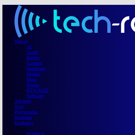
Newsy
AI
Audio
Biznes
Gaming
Hardware
Mobile
Moto
Nauka
RTV/AGD
Software
Artykuły
Testy
Porównania
Rankingi
Konkursy
O nas
Redakcja