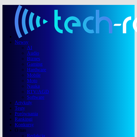
Newsy
AI
Audio
Biznes
Gaming
Hardware
Mobile
Moto
Nauka
RTV/AGD
Software
Artykuły
Testy
Porównania
Rankingi
Konkursy
O nas
Redakcja