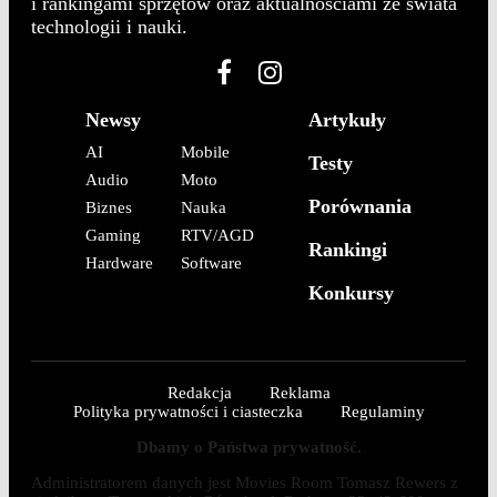
i rankingami sprzętów oraz aktualnościami ze świata
technologii i nauki.
Newsy
Artykuły
AI
Mobile
Testy
Audio
Moto
Porównania
Biznes
Nauka
Gaming
RTV/AGD
Rankingi
Hardware
Software
Konkursy
Redakcja
Reklama
Polityka prywatności i ciasteczka
Regulaminy
Dbamy o Państwa prywatność.
Administratorem danych jest Movies Room Tomasz Rewers z