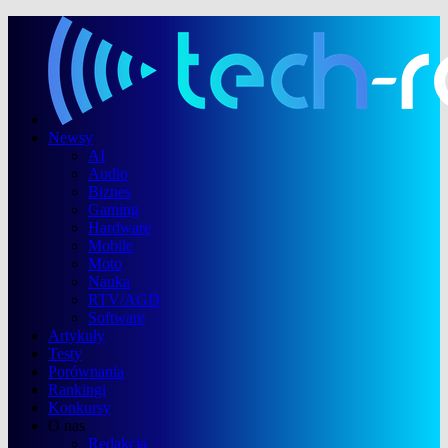
Newsy
AI
Audio
Biznes
Gaming
Hardware
Mobile
Moto
Nauka
RTV/AGD
Software
Artykuły
Testy
Porównania
Rankingi
Konkursy
O nas
Redakcja