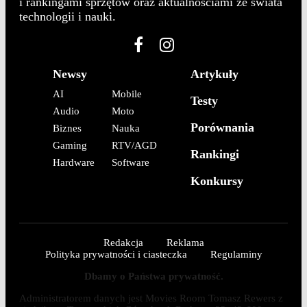
i rankingami sprzętów oraz aktualnościami ze świata
technologii i nauki.
Newsy
Artykuły
AI
Mobile
Testy
Audio
Moto
Porównania
Biznes
Nauka
Gaming
RTV/AGD
Rankingi
Hardware
Software
Konkursy
Redakcja
Reklama
Polityka prywatności i ciasteczka
Regulaminy
Dbamy o Państwa prywatność.
Administratorem danych jest Movies Room Tomasz Rewers z