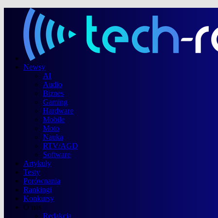
Newsy
AI
Audio
Biznes
Gaming
Hardware
Mobile
Moto
Nauka
RTV/AGD
Software
Artykuły
Testy
Porównania
Rankingi
Konkursy
O nas
Redakcja