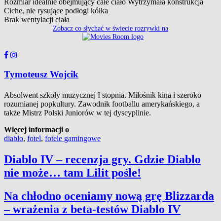
Rozmiar idealnie obejmujący całe ciało Wytrzymała konstrukcja
Ciche, nie rysujące podłogi kółka
Brak wentylacji ciała
Zobacz co słychać w świecie rozrywki na
Tymoteusz Wojcik
Absolwent szkoły muzycznej I stopnia. Miłośnik kina i szeroko
rozumianej popkultury. Zawodnik footballu amerykańskiego, a
także Mistrz Polski Juniorów w tej dyscyplinie.
Więcej informacji o
diablo
,
fotel
,
fotele gamingowe
Diablo IV – recenzja gry. Gdzie Diablo
nie może… tam Lilit pośle!
Na chłodno oceniamy nową grę Blizzarda
– wrażenia z beta-testów Diablo IV