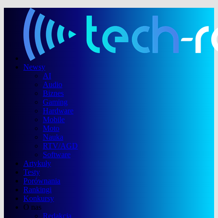
Newsy
AI
Audio
Biznes
Gaming
Hardware
Mobile
Moto
Nauka
RTV/AGD
Software
Artykuły
Testy
Porównania
Rankingi
Konkursy
O nas
Redakcja