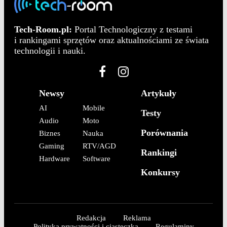
Tech-Room.pl:
Portal Technologiczny z testami
i rankingami sprzętów oraz aktualnościami ze świata
technologii i nauki.
Newsy
Artykuły
AI
Mobile
Testy
Audio
Moto
Porównania
Biznes
Nauka
Gaming
RTV/AGD
Rankingi
Hardware
Software
Konkursy
Redakcja
Reklama
Polityka prywatności i ciasteczka
Regulaminy