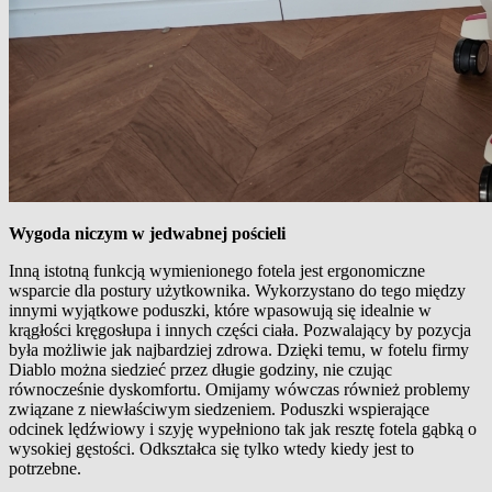
Wygoda niczym w jedwabnej pościeli
Inną istotną funkcją wymienionego fotela jest ergonomiczne
wsparcie dla postury użytkownika. Wykorzystano do tego między
innymi wyjątkowe poduszki, które wpasowują się idealnie w
krągłości kręgosłupa i innych części ciała. Pozwalający by pozycja
była możliwie jak najbardziej zdrowa. Dzięki temu, w fotelu firmy
Diablo można siedzieć przez długie godziny, nie czując
równocześnie dyskomfortu. Omijamy wówczas również problemy
związane z niewłaściwym siedzeniem. Poduszki wspierające
odcinek lędźwiowy i szyję wypełniono tak jak resztę fotela gąbką o
wysokiej gęstości. Odkształca się tylko wtedy kiedy jest to
potrzebne.