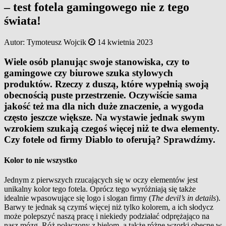
– test fotela gamingowego nie z tego
świata!
Autor:
Tymoteusz Wojcik
14 kwietnia 2023
Wiele osób planując swoje stanowiska, czy to
gamingowe czy biurowe szuka stylowych
produktów. Rzeczy z duszą, które wypełnią swoją
obecnością puste przestrzenie. Oczywiście sama
jakość też ma dla nich duże znaczenie, a wygoda
często jeszcze większe. Na wystawie jednak swym
wzrokiem szukają czegoś więcej niż te dwa elementy.
Czy fotele od firmy Diablo to oferują? Sprawdźmy.
Kolor to nie wszystko
Jednym z pierwszych rzucających się w oczy elementów jest
unikalny kolor tego fotela. Oprócz tego wyróżniają się także
idealnie wpasowujące się logo i slogan firmy (
The devil’s in details
).
Barwy te jednak są czymś więcej niż tylko kolorem, a ich słodycz
może polepszyć naszą pracę i niekiedy podziałać odprężająco na
nasz mózg. Róż połączony z bielom, a także różne wzorki obecne w