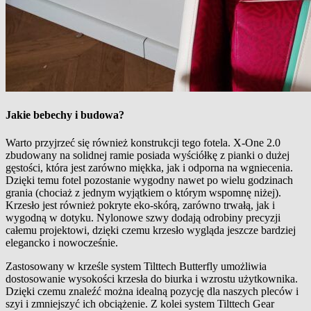
Jakie bebechy i budowa?
Warto przyjrzeć się również konstrukcji tego fotela. X-One 2.0
zbudowany na solidnej ramie posiada wyściółkę z pianki o dużej
gęstości, która jest zarówno miękka, jak i odporna na wgniecenia.
Dzięki temu fotel pozostanie wygodny nawet po wielu godzinach
grania (chociaż z jednym wyjątkiem o którym wspomnę niżej).
Krzesło jest również pokryte eko-skórą, zarówno trwałą, jak i
wygodną w dotyku. Nylonowe szwy dodają odrobiny precyzji
całemu projektowi, dzięki czemu krzesło wygląda jeszcze bardziej
elegancko i nowocześnie.
Zastosowany w krześle system Tilttech Butterfly umożliwia
dostosowanie wysokości krzesła do biurka i wzrostu użytkownika.
Dzięki czemu znaleźć można idealną pozycję dla naszych pleców i
szyi i zmniejszyć ich obciążenie. Z kolei system Tilttech Gear