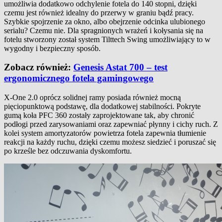
umożliwia dodatkowo odchylenie fotela do 140 stopni, dzięki
czemu jest również idealny do przerwy w graniu bądź pracy.
Szybkie spojrzenie za okno, albo obejrzenie odcinka ulubionego
serialu? Czemu nie. Dla spragnionych wrażeń i kołysania się na
fotelu stworzony został system Tilttech Swing umożliwiający to w
wygodny i bezpieczny sposób.
Zobacz również:
Genesis Astat 700 – test
ergonomicznego fotela gamingowego
X-One 2.0 oprócz solidnej ramy posiada również mocną
pięciopunktową podstawę, dla dodatkowej stabilności. Pokryte
gumą koła PFC 360 zostały zaprojektowane tak, aby chronić
podłogi przed zarysowaniami oraz zapewniać płynny i cichy ruch. Z
kolei system amortyzatorów powietrza fotela zapewnia tłumienie
reakcji na każdy ruchu, dzięki czemu możesz siedzieć i poruszać się
po krześle bez odczuwania dyskomfortu.