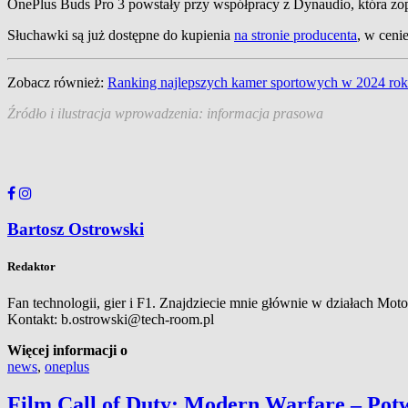
OnePlus Buds Pro 3 powstały przy współpracy z Dynaudio, która z
Słuchawki są już dostępne do kupienia
na stronie producenta
, w ceni
Zobacz również:
Ranking najlepszych kamer sportowych w 2024 ro
Źródło i ilustracja wprowadzenia: informacja prasowa
Bartosz Ostrowski
Redaktor
Fan technologii, gier i F1. Znajdziecie mnie głównie w działach Mot
Kontakt: b.ostrowski@tech-room.pl
Więcej informacji o
news
,
oneplus
Film Call of Duty: Modern Warfare – Pot