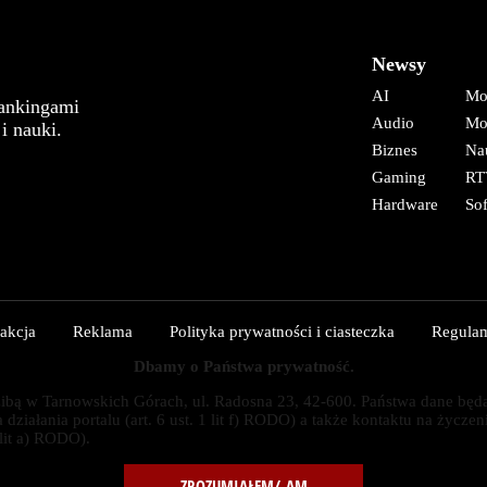
Newsy
AI
Mo
rankingami
Audio
Mo
i nauki.
Biznes
Na
Gaming
RT
Hardware
So
akcja
Reklama
Polityka prywatności i ciasteczka
Regula
Dbamy o Państwa prywatność.
ą w Tarnowskich Górach, ul. Radosna 23, 42-600. Państwa dane będą prz
iałania portalu (art. 6 ust. 1 lit f) RODO) a także kontaktu na życzen
lit a) RODO).
ZROZUMIAŁEM/-AM