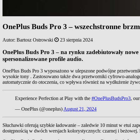
OnePlus Buds Pro 3 – wszechstronne brz
Autor:
Bartosz Ostrowski
23 sierpnia 2024
OnePlus Buds Pro 3 – na rynku zadebiutowały nowe s
spersonalizowane profile audio.
OnePlus Buds Pro 3 wyposażono w ulepszone podwójne przetworniki,
wysokie tony . Zastosowano także dwa przetworniki cyfrowo-analo
automatycznie do otoczenia, co wpływa również na wydłużenie żywot
Experience Perfection at Play with the
#OnePlusBudsPro3
, ou
— OnePlus (@oneplus)
August 21, 2024
Słuchawki oferują szybkie ładowanie – zaledwie 10 minut w etui za
dostępnością w dwóch wersjach kolorystycznych: czarnej i beżowej.