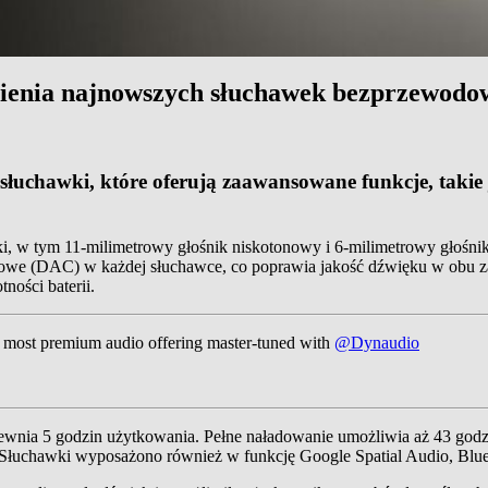
mienia najnowszych słuchawek bezprzewodo
łuchawki, które oferują zaawansowane funkcje, takie 
 w tym 11-milimetrowy głośnik niskotonowy i 6-milimetrowy głośnik 
gowe (DAC) w każdej słuchawce, co poprawia jakość dźwięku w obu 
ności baterii.
r most premium audio offering master-tuned with
@Dynaudio
pewnia 5 godzin użytkowania. Pełne naładowanie umożliwia aż 43 godz
 Słuchawki wyposażono również w funkcję Google Spatial Audio, Bluet