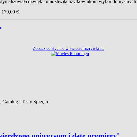
optymalizowała dźwięk i umożliwiła użytkownikom wybór domyślnych 
e 179,00 €.
ku
Zobacz co słychać w świecie rozrywki na
o, Gaming i Testy Sprzętu
wierdzono uniwersum i datę premiery!