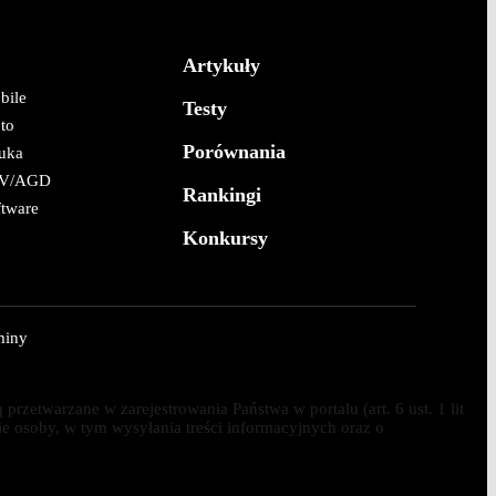
Artykuły
bile
Testy
to
Porównania
uka
V/AGD
Rankingi
ftware
Konkursy
miny
etwarzane w zarejestrowania Państwa w portalu (art. 6 ust. 1 lit
ie osoby, w tym wysyłania treści informacyjnych oraz o