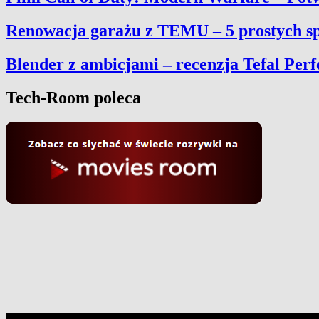
Renowacja garażu z TEMU – 5 prostych sp
Blender z ambicjami – recenzja Tefal Per
Tech-Room poleca