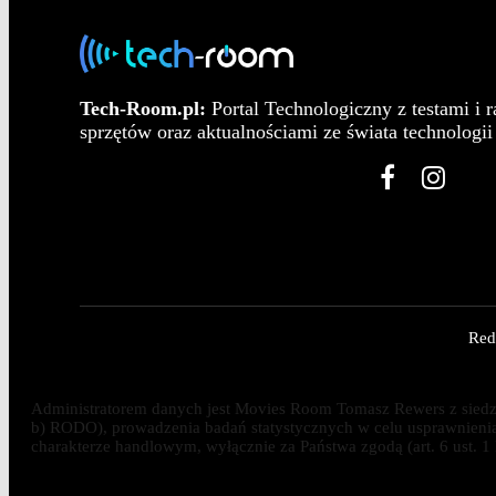
Tech-Room.pl:
Portal Technologiczny z testami i 
sprzętów oraz aktualnościami ze świata technologii 
Red
Administratorem danych jest Movies Room Tomasz Rewers z siedzib
b) RODO), prowadzenia badań statystycznych w celu usprawnienia dz
charakterze handlowym, wyłącznie za Państwa zgodą (art. 6 ust. 1 