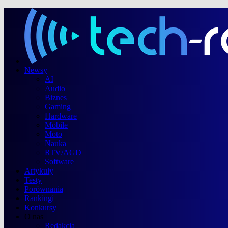
Newsy
AI
Audio
Biznes
Gaming
Hardware
Mobile
Moto
Nauka
RTV/AGD
Software
Artykuły
Testy
Porównania
Rankingi
Konkursy
O nas
Redakcja