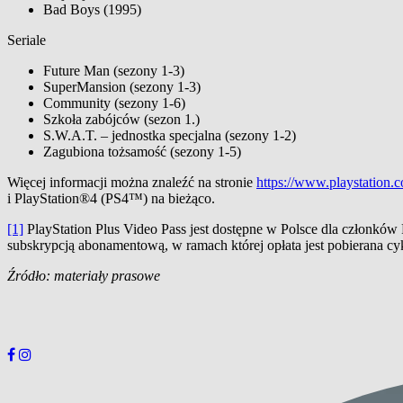
Bad Boys (1995)
Seriale
Future Man (sezony 1-3)
SuperMansion (sezony 1-3)
Community (sezony 1-6)
Szkoła zabójców (sezon 1.)
S.W.A.T. – jednostka specjalna (sezony 1-2)
Zagubiona tożsamość (sezony 1-5)
Więcej informacji można znaleźć na stronie
https://www.playstation.c
i PlayStation®4 (PS4™) na bieżąco.
[1]
PlayStation Plus Video Pass jest dostępne w Polsce dla członków Pl
subskrypcją abonamentową, w ramach której opłata jest pobierana cy
Źródło: materiały prasowe