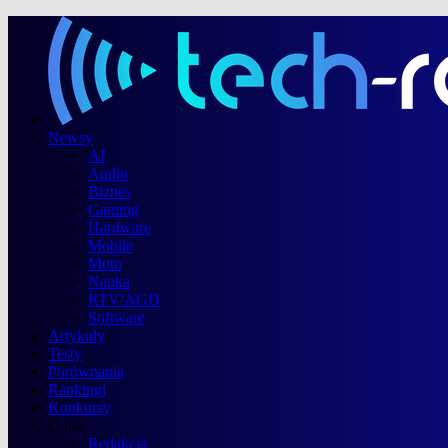
Newsy
AI
Audio
Biznes
Gaming
Hardware
Mobile
Moto
Nauka
RTV/AGD
Software
Artykuły
Testy
Porównania
Rankingi
Konkursy
O nas
Redakcja