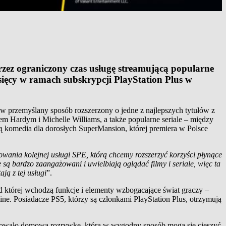
przez ograniczony czas usługę streamującą popularne
esięcy w ramach subskrypcji PlayStation Plus w
ie w przemyślany sposób rozszerzony o jedne z najlepszych tytułów z
m Hardym i Michelle Williams, a także popularne seriale – między
 komedia dla dorosłych SuperMansion, której premiera w Polsce
owania kolejnej usługi SPE, którą chcemy rozszerzyć korzyści płynące
są bardzo zaangażowani i uwielbiają oglądać filmy i seriale, więc ta
ą z tej usługi
”.
ład której wchodzą funkcje i elementy wzbogacające świat graczy –
e. Posiadacze PS5, którzy są członkami PlayStation Plus, otrzymują
onizowało domową rozrywkę, którą w wygodny sposób mogą się cieszyć