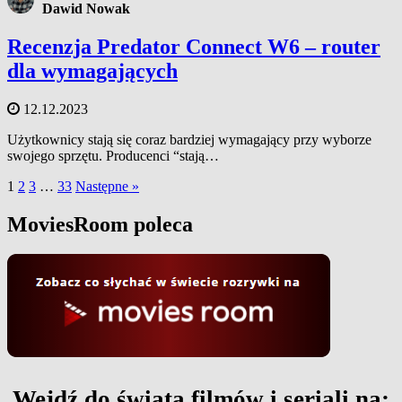
Dawid Nowak
Recenzja Predator Connect W6 – router
dla wymagających
12.12.2023
Użytkownicy stają się coraz bardziej wymagający przy wyborze
swojego sprzętu. Producenci “stają…
1
2
3
…
33
Następne »
MoviesRoom poleca
Wejdź do świata filmów i seriali na: