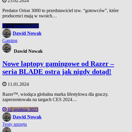
25.02.2024
Predator Orion 3000 to przedstawiciel tzw. “gotowców”, które
producenci mają w swoich…
11 stycznia 2024
Dawid Nowak
Gaming
Dawid Nowak
Nowe laptopy gamingowe od Razer –
seria BLADE ostra jak nigdy dotąd!
11.01.2024
Razer™, wiodąca globalna marka lifestylowa dla graczy,
zaprezentowała na targach CES 2024…
12 grudnia 2023
Dawid Nowak
Testy sprzętu