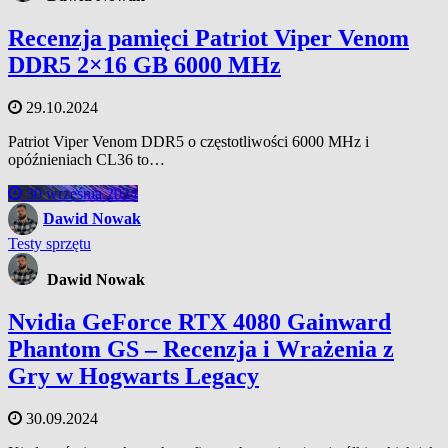
Recenzja pamięci Patriot Viper Venom
DDR5 2×16 GB 6000 MHz
29.10.2024
Patriot Viper Venom DDR5 o częstotliwości 6000 MHz i
opóźnieniach CL36 to…
30 września 2024
Dawid Nowak
Testy sprzętu
Dawid Nowak
Nvidia GeForce RTX 4080 Gainward
Phantom GS – Recenzja i Wrażenia z
Gry w Hogwarts Legacy
30.09.2024