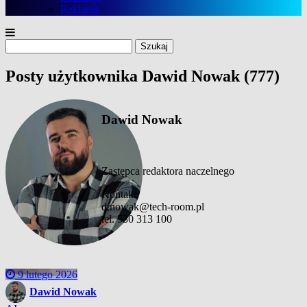
Reklama
Szukaj:
Posty użytkownika Dawid Nowak (777)
Dawid Nowak
Zastępca redaktora naczelnego
Kontakt:
d.nowak@tech-room.pl
tel. 530 313 100
9 lutego 2026
Dawid Nowak