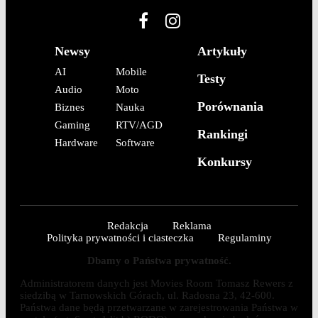
Newsy
Artykuły
AI
Mobile
Testy
Audio
Moto
Porównania
Biznes
Nauka
Gaming
RTV/AGD
Rankingi
Hardware
Software
Konkursy
Redakcja
Reklama
Polityka prywatności i ciasteczka
Regulaminy
Dbamy o Państwa prywatność.
Administratorem danych jest Movies Room Tomasz Rewers z
siedzibą w Tarnowskich Górach, ul. Radosna 23, 42-600.
Państwa dane będą przetwarzane w zarejestrowania Państwa w