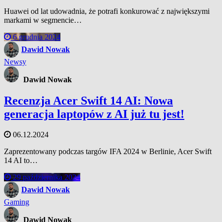
Huawei od lat udowadnia, że potrafi konkurować z największymi
markami w segmencie…
6 grudnia 2024
Dawid Nowak
Newsy
Dawid Nowak
Recenzja Acer Swift 14 AI: Nowa
generacja laptopów z AI już tu jest!
06.12.2024
Zaprezentowany podczas targów IFA 2024 w Berlinie, Acer Swift
14 AI to…
29 października 2024
Dawid Nowak
Gaming
Dawid Nowak