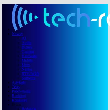
Newsy
AI
Audio
Biznes
Gaming
Hardware
Mobile
Moto
Nauka
RTV/AGD
Software
Artykuły
Testy
Porównania
Rankingi
Konkursy
O nas
Redakcja