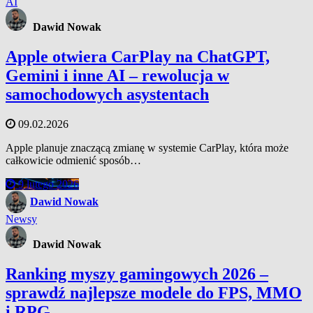
AI
Dawid Nowak
Apple otwiera CarPlay na ChatGPT,
Gemini i inne AI – rewolucja w
samochodowych asystentach
09.02.2026
Apple planuje znaczącą zmianę w systemie CarPlay, która może
całkowicie odmienić sposób…
9 lutego 2026
Dawid Nowak
Newsy
Dawid Nowak
Ranking myszy gamingowych 2026 –
sprawdź najlepsze modele do FPS, MMO
i RPG