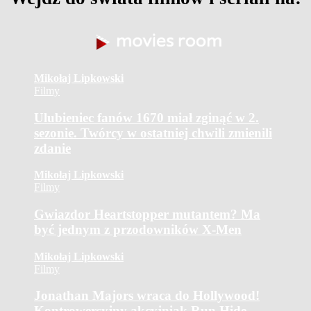
Mikołaj Lipkowski
Filmy
Ulubieniec fanów 1670 miał zginąć w 2.
sezonie. Twórcy w ostatniej chwili zmienili
zdanie
Mikołaj Lipkowski
Filmy
Gwiazdor Heartstopper mutantem? Ma
być jednym z przodowników X-Men
Mikołaj Lipkowski
Filmy
Jonathan Majors wraca do Hollywood!
Kontrowersyjny akcyjniak Run Hide