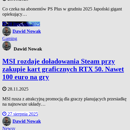
Co czeka na abonentów PS Plus w grudniu 2025 Japoński gigant
opiekujący…
28 listopada 2025
Dawid Nowak
Gaming
Dawid Nowak
MSI rozdaje doładowania Steam przy
zakupie kart graficznych RTX 50. Nawet
100 euro na gry
28.11.2025
MSI rusza z atrakcyjną promocją dla graczy planujących przesiadkę
na najnowsze układy…
27 sierpnia 2025
Dawid Nowak
Newsy