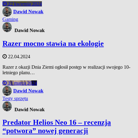
22 kwietnia 2024
Dawid Nowak
Gaming
Dawid Nowak
Razer mocno stawia na ekologie
22.04.2024
Razer z okazji Dnia Ziemi ogłosił postęp w realizacji swojego 10-
letniego planu…
31 marca 2024
Dawid Nowak
Testy sprzętu
Dawid Nowak
Predator Helios Neo 16 – recenzja
“potwora” nowej generacji