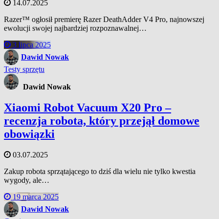
14.07.2025
Razer™ ogłosił premierę Razer DeathAdder V4 Pro, najnowszej
ewolucji swojej najbardziej rozpoznawalnej…
3 lipca 2025
Dawid Nowak
Testy sprzętu
Dawid Nowak
Xiaomi Robot Vacuum X20 Pro –
recenzja robota, który przejął domowe
obowiązki
03.07.2025
Zakup robota sprzątającego to dziś dla wielu nie tylko kwestia
wygody, ale…
19 marca 2025
Dawid Nowak