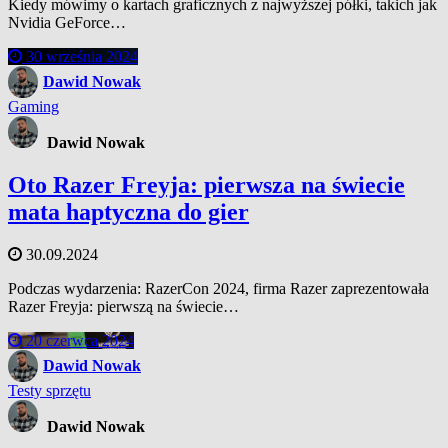
Kiedy mówimy o kartach graficznych z najwyższej półki, takich jak
Nvidia GeForce…
30 września 2024
Dawid Nowak
Gaming
Dawid Nowak
Oto Razer Freyja: pierwsza na świecie
mata haptyczna do gier
30.09.2024
Podczas wydarzenia: RazerCon 2024, firma Razer zaprezentowała
Razer Freyja: pierwszą na świecie…
20 czerwca 2024
Dawid Nowak
Testy sprzętu
Dawid Nowak