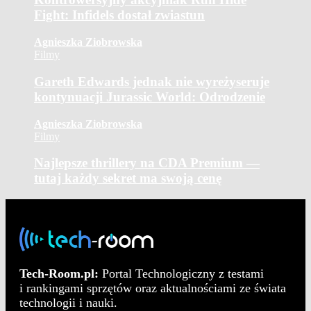
Fight: Infidels dostał zwiastun
Agnieszka Ziobrowska
Filmy
Gareth Edwards jednak nie wyreżyseruje
kontynuacji Jurassic World: Odrodzenie
Agnieszka Ziobrowska
Filmy
Najlepsze thrillery na CDA Premium —
tutaj każdy sekret ma swoją cenę
Tech-Room.pl:
Portal Technologiczny z testami
i rankingami sprzętów oraz aktualnościami ze świata
technologii i nauki.