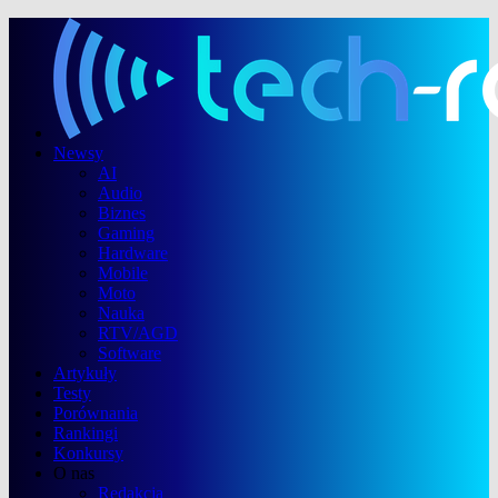
Newsy
AI
Audio
Biznes
Gaming
Hardware
Mobile
Moto
Nauka
RTV/AGD
Software
Artykuły
Testy
Porównania
Rankingi
Konkursy
O nas
Redakcja