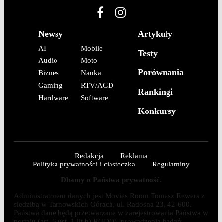
Newsy
Artykuły
AI
Mobile
Testy
Audio
Moto
Porównania
Biznes
Nauka
Gaming
RTV/AGD
Rankingi
Hardware
Software
Konkursy
Redakcja
Reklama
Polityka prywatności i ciasteczka
Regulaminy
Dbamy o Państwa prywatność.
Administratorem danych jest Movies Room Tomasz Rewers z
siedzibą w Tarnowskich Górach, ul. Radosna 23, 42-600.
Państwa dane będą przetwarzane w zarejestrowania Państwa w
portalu (art. 6 ust. 1 lit b) RODO), prowadzenia badań