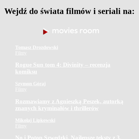
Wejdź do świata filmów i seriali na:
Tomasz Drozdowski
Filmy
Rogue Sun tom 4: Divinity – recenzja
komiksu
Szymon Góraj
Filmy
Rozmawiamy z Agnieszką Peszek, autorką
znanych kryminałów i thrillerów
Mikołaj Lipkowski
Filmy
No i Potop Szwedzki. Najlepsze teksty z 3.