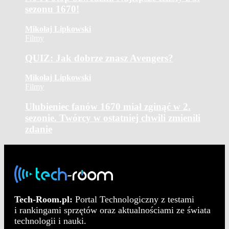
sezonu 1670!
Mikołaj Lipkowski
Filmy
QUIZ: Jak dobrze znasz Avengers?
Mikołaj Lipkowski
Filmy
Ulubieniec fanów 1670 miał zginąć w 2.
sezonie. Twórcy w ostatniej chwili zmienili
zdanie
Tech-Room.pl:
Portal Technologiczny z testami
i rankingami sprzętów oraz aktualnościami ze świata
technologii i nauki.