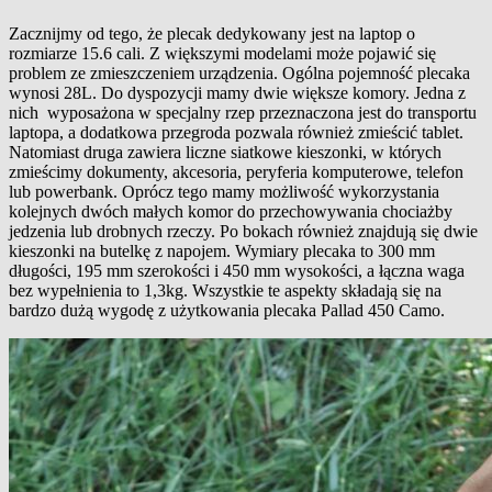
Zacznijmy od tego, że plecak dedykowany jest na laptop o
rozmiarze 15.6 cali. Z większymi modelami może pojawić się
problem ze zmieszczeniem urządzenia. Ogólna pojemność plecaka
wynosi 28L. Do dyspozycji mamy dwie większe komory. Jedna z
nich wyposażona w specjalny rzep przeznaczona jest do transportu
laptopa, a dodatkowa przegroda pozwala również zmieścić tablet.
Natomiast druga zawiera liczne siatkowe kieszonki, w których
zmieścimy dokumenty, akcesoria, peryferia komputerowe, telefon
lub powerbank. Oprócz tego mamy możliwość wykorzystania
kolejnych dwóch małych komor do przechowywania chociażby
jedzenia lub drobnych rzeczy. Po bokach również znajdują się dwie
kieszonki na butelkę z napojem. Wymiary plecaka to 300 mm
długości, 195 mm szerokości i 450 mm wysokości, a łączna waga
bez wypełnienia to 1,3kg. Wszystkie te aspekty składają się na
bardzo dużą wygodę z użytkowania plecaka Pallad 450 Camo.