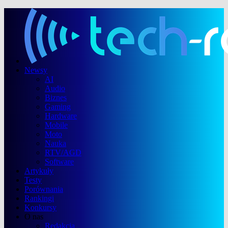
Newsy
AI
Audio
Biznes
Gaming
Hardware
Mobile
Moto
Nauka
RTV/AGD
Software
Artykuły
Testy
Porównania
Rankingi
Konkursy
O nas
Redakcja