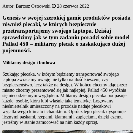
Autor:
Bartosz Ostrowski
28 czerwca 2022
Genesis w swojej szerokiej gamie produktów posiada
również plecaki, w których bezpiecznie
przetransportujemy swojego laptopa. Dzisiaj
sprawdzimy jak w tym zadaniu poradzi sobie model
Pallad 450 – militarny plecak o zaskakująco dużej
pojemności.
Militarny design i budowa
Szukając plecaka, w którym będziemy transportować swojego
laptopa zwracamy uwagę nie tylko na ilość kieszeni, czy
bezpieczeństwo, lecz także na design. W końcu chcemy idąc przez
miasto chcemy prezentować się jak najlepiej. Pallad 450 wyróżnia
się niecodziennym wyglądem. Militarny design plecaka podpasuje
każdej osobie, która lubi właśnie taką tematykę. Logowany
nieśmiertelnik umieszczony na przodzie nadaje plecakowi
wyjątkowego klimatu i charakteru. Oprócz tego plecak dysponuje
licznymi paskami, rzepami, klamrami i zapięciami, dzięki czemu
jesteśmy w stanie zamocować na nim każdy sprzęt.