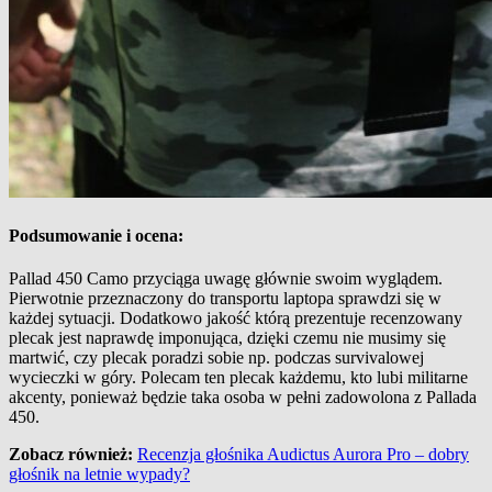
Podsumowanie i ocena:
Pallad 450 Camo przyciąga uwagę głównie swoim wyglądem.
Pierwotnie przeznaczony do transportu laptopa sprawdzi się w
każdej sytuacji. Dodatkowo jakość którą prezentuje recenzowany
plecak jest naprawdę imponująca, dzięki czemu nie musimy się
martwić, czy plecak poradzi sobie np. podczas survivalowej
wycieczki w góry. Polecam ten plecak każdemu, kto lubi militarne
akcenty, ponieważ będzie taka osoba w pełni zadowolona z Pallada
450.
Zobacz również:
Recenzja głośnika Audictus Aurora Pro – dobry
głośnik na letnie wypady?