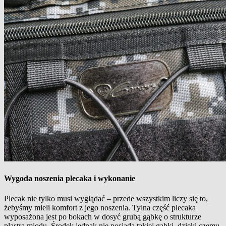
Wygoda noszenia plecaka i wykonanie
Plecak nie tylko musi wyglądać – przede wszystkim liczy się to,
żebyśmy mieli komfort z jego noszenia. Tylna część plecaka
wyposażona jest po bokach w dosyć grubą gąbkę o strukturze
plastra miodu. Środek jednak nie posiada takiej gąbki, dzięki czemu