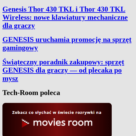
Genesis Thor 430 TKL i Thor 430 TKL
Wireless: nowe klawiatury mechaniczne
dla graczy
GENESIS uruchamia promocję na sprzęt
gamingowy
Świąteczny poradnik zakupowy: sprzęt
GENESIS dla graczy — od plecaka po
mysz
Tech-Room poleca