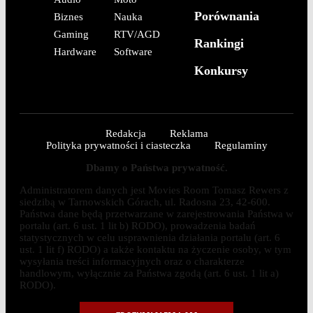
Porównania
Biznes
Nauka
Gaming
RTV/AGD
Rankingi
Hardware
Software
Konkursy
Redakcja
Reklama
Polityka prywatności i ciasteczka
Regulaminy
Dbamy o Państwa prywatność.
Administratorem danych jest Movies Room Tomasz Rewers z
siedzibą w Tarnowskich Górach, ul. Radosna 23, 42-600.
Państwa dane będą przetwarzane w zarejestrowania Państwa w
portalu (art. 6 ust. 1 lit b) RODO), prowadzenia badań
statystycznych w celu usprawnienia działania portalu (art. 6
ust. 1 lit f) RODO) a także kontaktu na życzenie osoby, w tym
wysyłania treści informacyjnych oraz o charakterze
handlowym, wyłącznie za Państwa zgodą (art. 6 ust. 1 lit a)
RODO).