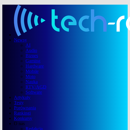
Newsy
AI
Audio
Biznes
Gaming
Hardware
Mobile
Moto
Nauka
RTV/AGD
Software
Artykuły
Testy
Porównania
Rankingi
Konkursy
O nas
Redakcja