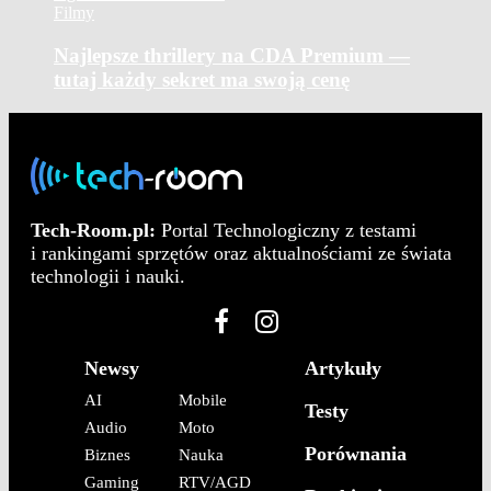
Filmy
Najlepsze thrillery na CDA Premium —
tutaj każdy sekret ma swoją cenę
Tech-Room.pl:
Portal Technologiczny z testami
i rankingami sprzętów oraz aktualnościami ze świata
technologii i nauki.
Newsy
Artykuły
AI
Mobile
Testy
Audio
Moto
Porównania
Biznes
Nauka
Gaming
RTV/AGD