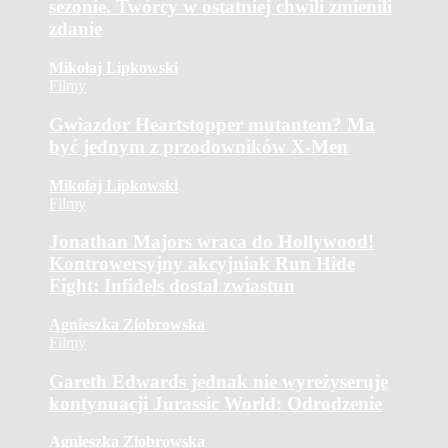
sezonie. Twórcy w ostatniej chwili zmienili
zdanie
Mikołaj Lipkowski
Filmy
Gwiazdor Heartstopper mutantem? Ma
być jednym z przodowników X-Men
Mikołaj Lipkowski
Filmy
Jonathan Majors wraca do Hollywood!
Kontrowersyjny akcyjniak Run Hide
Fight: Infidels dostał zwiastun
Agnieszka Ziobrowska
Filmy
Gareth Edwards jednak nie wyreżyseruje
kontynuacji Jurassic World: Odrodzenie
Agnieszka Ziobrowska