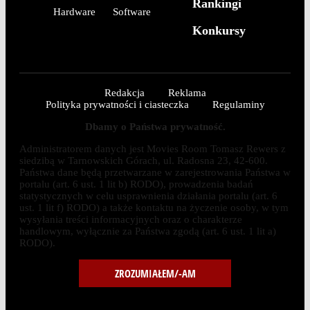
Rankingi
Hardware
Software
Konkursy
Redakcja
Reklama
Polityka prywatności i ciasteczka
Regulaminy
Dbamy o Państwa prywatność.
Administratorem danych jest Movies Room Tomasz Rewers z
siedzibą w Tarnowskich Górach, ul. Radosna 23, 42-600.
Państwa dane będą przetwarzane w zarejestrowania Państwa w
portalu (art. 6 ust. 1 lit b) RODO), prowadzenia badań
statystycznych w celu usprawnienia działania portalu (art. 6
ust. 1 lit f) RODO) a także kontaktu na życzenie osoby, w tym
wysyłania treści informacyjnych oraz o charakterze
handlowym, wyłącznie za Państwa zgodą (art. 6 ust. 1 lit a)
RODO).
ZROZUMIAŁEM/-AM