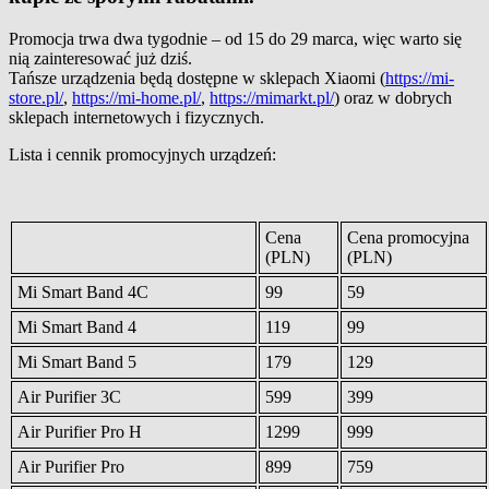
Promocja trwa dwa tygodnie – od 15 do 29 marca, więc warto się
nią zainteresować już dziś.
Tańsze urządzenia będą dostępne w sklepach Xiaomi (
https://mi-
store.pl/
,
https://mi-home.pl/
,
https://mimarkt.pl/
) oraz w dobrych
sklepach internetowych i fizycznych.
Lista i cennik promocyjnych urządzeń:
Cena
Cena promocyjna
(PLN)
(PLN)
Mi Smart Band 4C
99
59
Mi Smart Band 4
119
99
Mi Smart Band 5
179
129
Air Purifier 3C
599
399
Air Purifier Pro H
1299
999
Air Purifier Pro
899
759