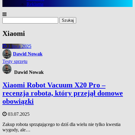
Reklama
Szukaj:
Xiaomi
3 lipca 2025
Dawid Nowak
Testy sprzętu
Dawid Nowak
Xiaomi Robot Vacuum X20 Pro –
recenzja robota, który przejął domowe
obowiązki
03.07.2025
Zakup robota sprzątającego to dziś dla wielu nie tylko kwestia
wygody, ale…