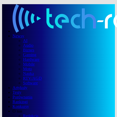
Newsy
AI
Audio
Biznes
Gaming
Hardware
Mobile
Moto
Nauka
RTV/AGD
Software
Artykuły
Testy
Porównania
Rankingi
Konkursy
O nas
Redakcja