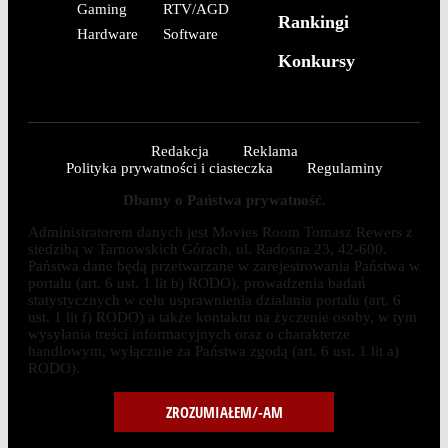
Gaming
RTV/AGD
Rankingi
Hardware
Software
Konkursy
Redakcja
Reklama
Polityka prywatności i ciasteczka
Regulaminy
Dbamy o Państwa prywatność.
Administratorem danych jest Movies Room Tomasz Rewers z
siedzibą w Tarnowskich Górach, ul. Radosna 23, 42-600.
Państwa dane będą przetwarzane w zarejestrowania Państwa w
portalu (art. 6 ust. 1 lit b) RODO), prowadzenia badań
statystycznych w celu usprawnienia działania portalu (art. 6
ust. 1 lit f) RODO) a także kontaktu na życzenie osoby, w tym
wysyłania treści informacyjnych oraz o charakterze
handlowym, wyłącznie za Państwa zgodą (art. 6 ust. 1 lit a)
RODO).
ZROZUMIAŁEM/-AM