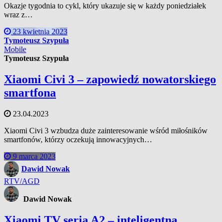
Okazje tygodnia to cykl, który ukazuje się w każdy poniedziałek
wraz z…
23 kwietnia 2023
Tymoteusz Szypuła
Mobile
Tymoteusz Szypuła
Xiaomi Civi 3 – zapowiedź nowatorskiego
smartfona
23.04.2023
Xiaomi Civi 3 wzbudza duże zainteresowanie wśród miłośników
smartfonów, którzy oczekują innowacyjnych…
9 marca 2023
Dawid Nowak
RTV/AGD
Dawid Nowak
Xiaomi TV seria A2 – inteligentna