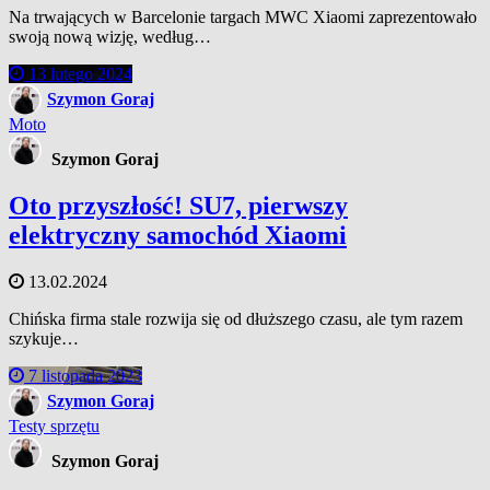
Na trwających w Barcelonie targach MWC Xiaomi zaprezentowało
swoją nową wizję, według…
13 lutego 2024
Szymon Goraj
Moto
Szymon Goraj
Oto przyszłość! SU7, pierwszy
elektryczny samochód Xiaomi
13.02.2024
Chińska firma stale rozwija się od dłuższego czasu, ale tym razem
szykuje…
7 listopada 2023
Szymon Goraj
Testy sprzętu
Szymon Goraj