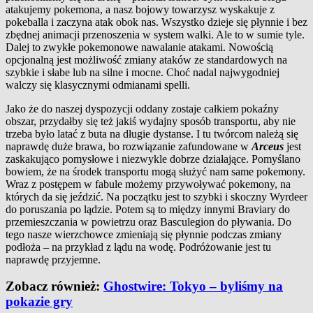
atakujemy pokemona, a nasz bojowy towarzysz wyskakuje z
pokeballa i zaczyna atak obok nas. Wszystko dzieje się płynnie i bez
zbędnej animacji przenoszenia w system walki. Ale to w sumie tyle.
Dalej to zwykłe pokemonowe nawalanie atakami. Nowością
opcjonalną jest możliwość zmiany ataków ze standardowych na
szybkie i słabe lub na silne i mocne. Choć nadal najwygodniej
walczy się klasycznymi odmianami spelli.
Jako że do naszej dyspozycji oddany zostaje całkiem pokaźny
obszar, przydałby się też jakiś wydajny sposób transportu, aby nie
trzeba było latać z buta na długie dystanse. I tu twórcom należą się
naprawdę duże brawa, bo rozwiązanie zafundowane w
Arceus
jest
zaskakująco pomysłowe i niezwykle dobrze działające. Pomyślano
bowiem, że na środek transportu mogą służyć nam same pokemony.
Wraz z postępem w fabule możemy przywoływać pokemony, na
których da się jeździć. Na początku jest to szybki i skoczny Wyrdeer
do poruszania po lądzie. Potem są to między innymi Braviary do
przemieszczania w powietrzu oraz Basculegion do pływania. Do
tego nasze wierzchowce zmieniają się płynnie podczas zmiany
podłoża – na przykład z lądu na wodę. Podróżowanie jest tu
naprawdę przyjemne.
Zobacz również:
Ghostwire: Tokyo – byliśmy na
pokazie gry