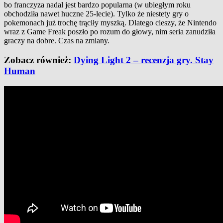
bo franczyza nadal jest bardzo popularna (w ubiegłym roku
obchodziła nawet huczne 25-lecie). Tylko że niestety gry o
pokemonach już trochę trąciły myszką. Dlatego cieszy, że Nintendo
wraz z Game Freak poszło po rozum do głowy, nim seria zanudziła
graczy na dobre. Czas na zmiany.
Zobacz również:
Dying Light 2 – recenzja gry. Stay
Human