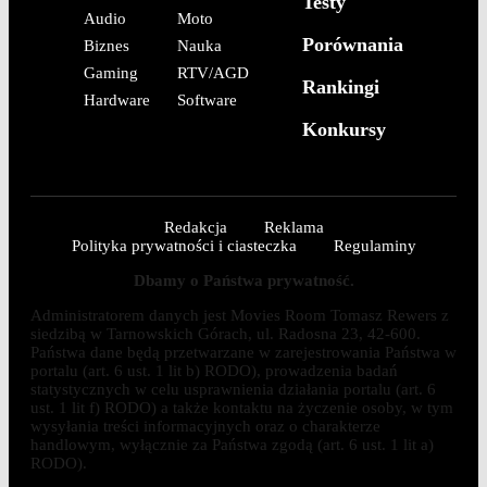
Testy
Audio
Moto
Porównania
Biznes
Nauka
Gaming
RTV/AGD
Rankingi
Hardware
Software
Konkursy
Redakcja
Reklama
Polityka prywatności i ciasteczka
Regulaminy
Dbamy o Państwa prywatność.
Administratorem danych jest Movies Room Tomasz Rewers z
siedzibą w Tarnowskich Górach, ul. Radosna 23, 42-600.
Państwa dane będą przetwarzane w zarejestrowania Państwa w
portalu (art. 6 ust. 1 lit b) RODO), prowadzenia badań
statystycznych w celu usprawnienia działania portalu (art. 6
ust. 1 lit f) RODO) a także kontaktu na życzenie osoby, w tym
wysyłania treści informacyjnych oraz o charakterze
handlowym, wyłącznie za Państwa zgodą (art. 6 ust. 1 lit a)
RODO).