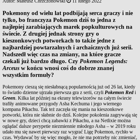
Autor:
Mateusz Chrzczonowski
11 lutego 2022
Pokemony od wielu lat podbijają serca graczy i nie
tylko, bo franczyza Pokemon dziś to jedna z
najlepiej zarabiających marek popkulturowych na
świecie. Z drugiej jednak strony gry o
kieszonkowych potworkach to także jedne z
najbardziej powtarzalnych i archaicznych już serii.
Nadszedł więc czas na zmiany, na które gracze
czekali już bardzo długo. Czy
Pokemon Legends:
Arceus
w końcu wnosi coś do dobrze znanej
wszystkim formuły?
Pokemony cieszą się niesłabnącą popularnością już od 26 lat, kiedy
to światło dzienne ujrzała pierwsza gra z serii, czyli
Pokemon Red
i
Green
. Kilka lat później na ekrany telewizorów na całym świecie
trafiły animowane przygody Asha Kechuma i jego wiernego
kompana Pikachu. Tak też zaczęła się mania na kieszonkowe
potworki, która nie słabnie do dziś. Kolejne pokolenia zagrywają się
w nowe gry, dzieci chcą zabawki z Pikachu, a na Netlixie można
oglądać dalsze perypetie niezmiennie młodego Asha – w 2019 roku
udało mu się nawet pierwszy raz wygrać Ligę Pokemon, rychło w
czas. Wydawać by się więc mogło, że nie ma potrzeby nic zmieniać,