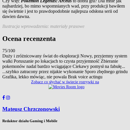
Czy więc
Pokemon Legends: Arceus
to dobra gra? Dla mnie jak
najbardziej, bo mimo wspomnianych wad, przy produkcji bawiłem
się świetnie i jest to prawdopodobnie najlepsza odsłona serii od
dawien dawna.
Ilustracja wprowadzenia: materiały prasowe
Ocena recenzenta
75/100
Duży i zróżnicowany świat do eksploracji Nowy, przyjemny system
walki Poruszanie po lokacjach to czysta przyjemność Zbieranie
pokemonów nadal bardzo wciągające Ciekawy pomysł na fabułę...
...szybko zatracony przez nijakie wykonanie Sporo zbędnego grindu
Grafika, lekko mówiąc, nie powala Brak voice actingu
Zobacz co słychać w świecie rozrywki na
Mateusz Chrzczonowski
Redaktor działu Gaming i Mobile