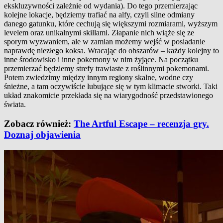
ekskluzywności zależnie od wydania). Do tego przemierzając
kolejne lokacje, będziemy trafiać na alfy, czyli silne odmiany
danego gatunku, które cechują się większymi rozmiarami, wyższym
levelem oraz unikalnymi skillami. Złapanie nich wiąże się ze
sporym wyzwaniem, ale w zamian możemy wejść w posiadanie
naprawdę niezłego koksa. Wracając do obszarów – każdy kolejny to
inne środowisko i inne pokemony w nim żyjące. Na początku
przemierzać będziemy strefy trawiaste z roślinnymi pokemonami.
Potem zwiedzimy między innym regiony skalne, wodne czy
śnieżne, a tam oczywiście lubujące się w tym klimacie stworki. Taki
układ znakomicie przekłada się na wiarygodność przedstawionego
świata.
Zobacz również:
The Artful Escape – recenzja gry.
Doznaj objawienia