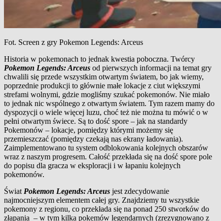
Fot. Screen z gry Pokemon Legends: Arceus
Historia w pokemonach to jednak kwestia poboczna. Twórcy
Pokemon Legends: Arceus
od pierwszych informacji na temat gry
chwalili się przede wszystkim otwartym światem, bo jak wiemy,
poprzednie produkcji to głównie małe lokacje z ciut większymi
strefami wolnymi, gdzie mogliśmy szukać pokemonów. Nie miało
to jednak nic wspólnego z otwartym światem. Tym razem mamy do
dyspozycji o wiele więcej luzu, choć też nie można tu mówić o w
pełni otwartym świece. Są to dość spore – jak na standardy
Pokemonów – lokacje, pomiędzy którymi możemy się
przemieszczać (pomiędzy czekają nas ekrany ładowania).
Zaimplementowano tu system odblokowania kolejnych obszarów
wraz z naszym progresem. Całość przekłada się na dość spore pole
do popisu dla gracza w eksploracji i w łapaniu kolejnych
pokemonów.
Świat
Pokemon Legends: Arceus
jest zdecydowanie
najmocniejszym elementem całej gry. Znajdziemy tu wszystkie
pokemony z regionu, co przekłada się na ponad 250 stworków do
złapania – w tym kilka pokemów legendarnych (zrezygnowano z