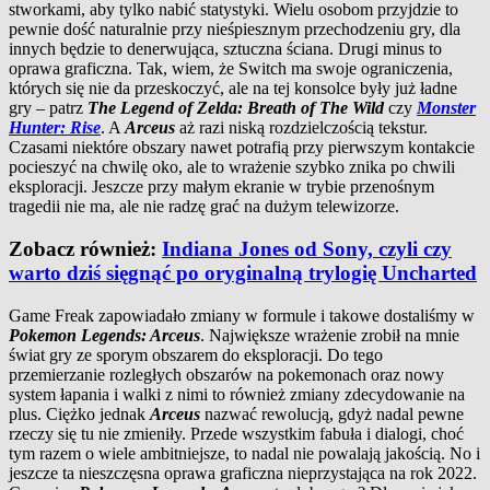
stworkami, aby tylko nabić statystyki. Wielu osobom przyjdzie to
pewnie dość naturalnie przy nieśpiesznym przechodzeniu gry, dla
innych będzie to denerwująca, sztuczna ściana. Drugi minus to
oprawa graficzna. Tak, wiem, że Switch ma swoje ograniczenia,
których się nie da przeskoczyć, ale na tej konsolce były już ładne
gry – patrz
The Legend of Zelda: Breath of The Wild
czy
Monster
Hunter: Rise
. A
Arceus
aż razi niską rozdzielczością tekstur.
Czasami niektóre obszary nawet potrafią przy pierwszym kontakcie
pocieszyć na chwilę oko, ale to wrażenie szybko znika po chwili
eksploracji. Jeszcze przy małym ekranie w trybie przenośnym
tragedii nie ma, ale nie radzę grać na dużym telewizorze.
Zobacz również:
Indiana Jones od Sony, czyli czy
warto dziś sięgnąć po oryginalną trylogię Uncharted
Game Freak zapowiadało zmiany w formule i takowe dostaliśmy w
Pokemon Legends: Arceus
. Największe wrażenie zrobił na mnie
świat gry ze sporym obszarem do eksploracji. Do tego
przemierzanie rozległych obszarów na pokemonach oraz nowy
system łapania i walki z nimi to również zmiany zdecydowanie na
plus. Ciężko jednak
Arceus
nazwać rewolucją, gdyż nadal pewne
rzeczy się tu nie zmieniły. Przede wszystkim fabuła i dialogi, choć
tym razem o wiele ambitniejsze, to nadal nie powalają jakością. No i
jeszcze ta nieszczęsna oprawa graficzna nieprzystająca na rok 2022.