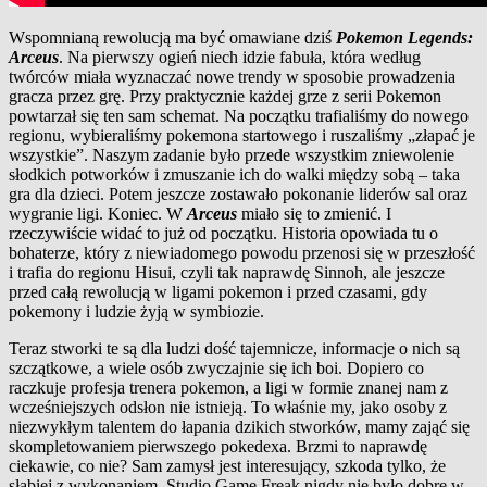
Wspomnianą rewolucją ma być omawiane dziś
Pokemon Legends:
Arceus
. Na pierwszy ogień niech idzie fabuła, która według
twórców miała wyznaczać nowe trendy w sposobie prowadzenia
gracza przez grę. Przy praktycznie każdej grze z serii Pokemon
powtarzał się ten sam schemat. Na początku trafialiśmy do nowego
regionu, wybieraliśmy pokemona startowego i ruszaliśmy „złapać je
wszystkie”. Naszym zadanie było przede wszystkim zniewolenie
słodkich potworków i zmuszanie ich do walki między sobą – taka
gra dla dzieci. Potem jeszcze zostawało pokonanie liderów sal oraz
wygranie ligi. Koniec. W
Arceus
miało się to zmienić. I
rzeczywiście widać to już od początku. Historia opowiada tu o
bohaterze, który z niewiadomego powodu przenosi się w przeszłość
i trafia do regionu Hisui, czyli tak naprawdę Sinnoh, ale jeszcze
przed całą rewolucją w ligami pokemon i przed czasami, gdy
pokemony i ludzie żyją w symbiozie.
Teraz stworki te są dla ludzi dość tajemnicze, informacje o nich są
szczątkowe, a wiele osób zwyczajnie się ich boi. Dopiero co
raczkuje profesja trenera pokemon, a ligi w formie znanej nam z
wcześniejszych odsłon nie istnieją. To właśnie my, jako osoby z
niezwykłym talentem do łapania dzikich stworków, mamy zająć się
skompletowaniem pierwszego pokedexa. Brzmi to naprawdę
ciekawie, co nie? Sam zamysł jest interesujący, szkoda tylko, że
słabiej z wykonaniem. Studio Game Freak nigdy nie było dobre w