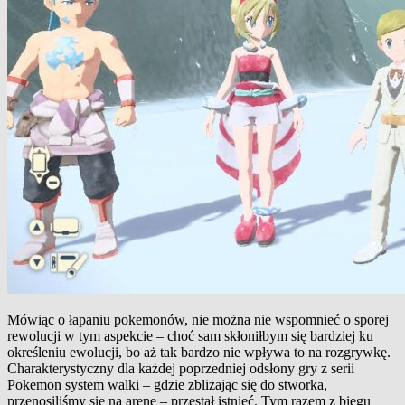
Mówiąc o łapaniu pokemonów, nie można nie wspomnieć o sporej
rewolucji w tym aspekcie – choć sam skłoniłbym się bardziej ku
określeniu ewolucji, bo aż tak bardzo nie wpływa to na rozgrywkę.
Charakterystyczny dla każdej poprzedniej odsłony gry z serii
Pokemon system walki – gdzie zbliżając się do stworka,
przenosiliśmy się na arenę – przestał istnieć. Tym razem z biegu