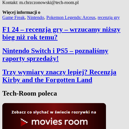
Kontakt: m.chrzczonowski@tech-room.pl
Więcej informacji o
Game Freak
,
Nintendo
,
Pokemon Legends: Arceus
,
recenzja gry
F1 24 – recenzja gry – wrzucamy niższy
bieg niż rok temu?
Nintendo Switch i PS5 – poznaliśmy
raporty sprzedaży!
Trzy wymiary znaczy lepiej? Recenzja
Kirby and the Forgotten Land
Tech-Room poleca