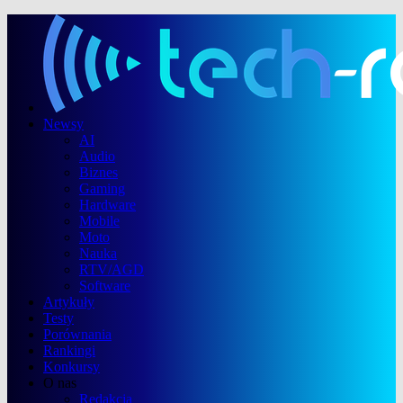
Newsy
AI
Audio
Biznes
Gaming
Hardware
Mobile
Moto
Nauka
RTV/AGD
Software
Artykuły
Testy
Porównania
Rankingi
Konkursy
O nas
Redakcja