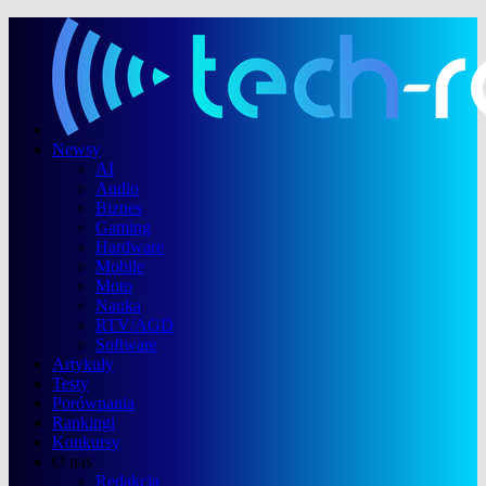
Newsy
AI
Audio
Biznes
Gaming
Hardware
Mobile
Moto
Nauka
RTV/AGD
Software
Artykuły
Testy
Porównania
Rankingi
Konkursy
O nas
Redakcja