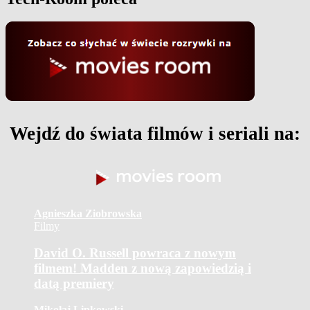
Wejdź do świata filmów i seriali na:
Agnieszka Ziobrowska
Filmy
David O. Russell powraca z nowym
filmem! Madden z nową zapowiedzią i
datą premiery
Mikołaj Lipkowski