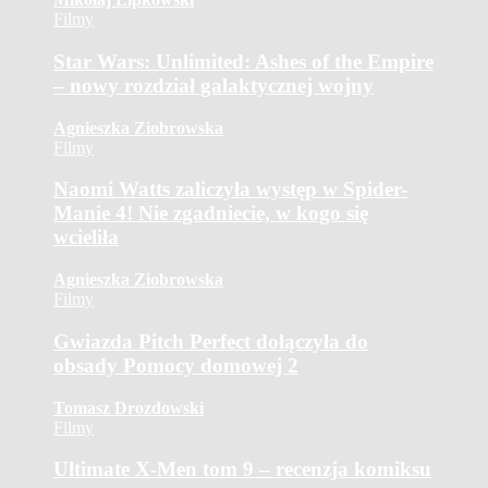
Filmy
Star Wars: Unlimited: Ashes of the Empire
– nowy rozdział galaktycznej wojny
Agnieszka Ziobrowska
Filmy
Naomi Watts zaliczyła występ w Spider-
Manie 4! Nie zgadniecie, w kogo się
wcieliła
Agnieszka Ziobrowska
Filmy
Gwiazda Pitch Perfect dołączyła do
obsady Pomocy domowej 2
Tomasz Drozdowski
Filmy
Ultimate X-Men tom 9 – recenzja komiksu