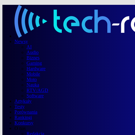
Newsy
AI
Audio
Biznes
Gaming
Hardware
Mobile
Moto
Nauka
RTV/AGD
Software
Artykuły
Testy
Porównania
Rankingi
Konkursy
O nas
Redakcja