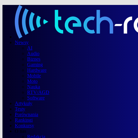
Newsy
AI
Audio
Biznes
Gaming
Hardware
Mobile
Moto
Nauka
RTV/AGD
Software
Artykuły
Testy
Porównania
Rankingi
Konkursy
O nas
Redakcja