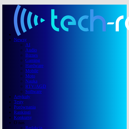
Newsy
AI
Audio
Biznes
Gaming
Hardware
Mobile
Moto
Nauka
RTV/AGD
Software
Artykuły
Testy
Porównania
Rankingi
Konkursy
O nas
Redakcja