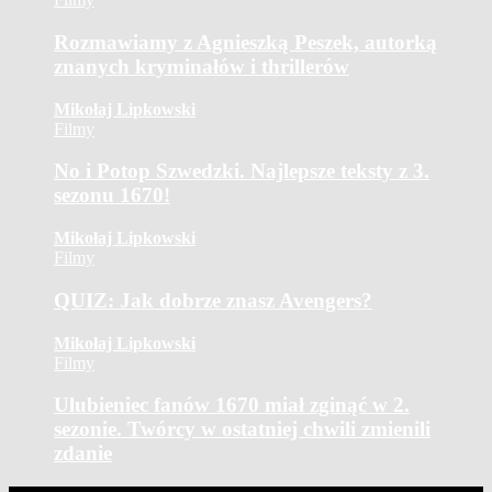
Rozmawiamy z Agnieszką Peszek, autorką
znanych kryminałów i thrillerów
Mikołaj Lipkowski
Filmy
No i Potop Szwedzki. Najlepsze teksty z 3.
sezonu 1670!
Mikołaj Lipkowski
Filmy
QUIZ: Jak dobrze znasz Avengers?
Mikołaj Lipkowski
Filmy
Ulubieniec fanów 1670 miał zginąć w 2.
sezonie. Twórcy w ostatniej chwili zmienili
zdanie