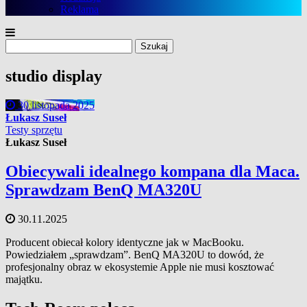
Reklama
Szukaj:
studio display
30 listopada 2025
Łukasz Suseł
Testy sprzętu
Łukasz Suseł
Obiecywali idealnego kompana dla Maca.
Sprawdzam BenQ MA320U
30.11.2025
Producent obiecał kolory identyczne jak w MacBooku.
Powiedziałem „sprawdzam”. BenQ MA320U to dowód, że
profesjonalny obraz w ekosystemie Apple nie musi kosztować
majątku.