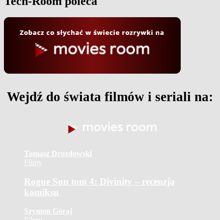
Tech-Room poleca
Wejdź do świata filmów i seriali na:
Tomasz Drozdowski
Filmy
Rogue Sun tom 4: Divinity – recenzja
komiksu
Szymon Góraj
Filmy