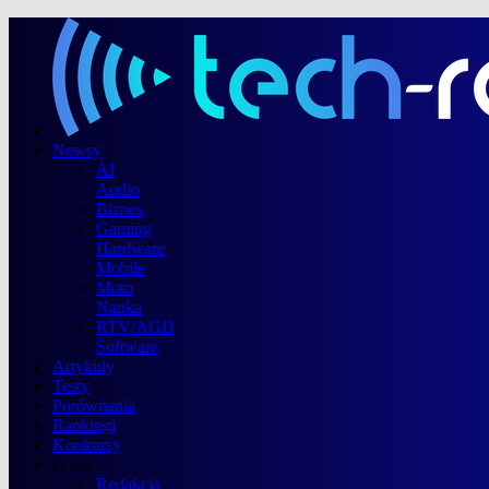
Newsy
AI
Audio
Biznes
Gaming
Hardware
Mobile
Moto
Nauka
RTV/AGD
Software
Artykuły
Testy
Porównania
Rankingi
Konkursy
O nas
Redakcja