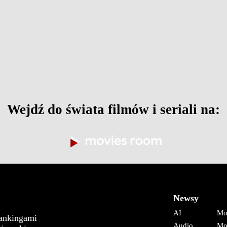
Wejdź do świata filmów i seriali na:
Newsy
AI
Mo
rankingami
Audio
Mo