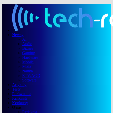
Newsy
AI
Audio
Biznes
Gaming
Hardware
Mobile
Moto
Nauka
RTV/AGD
Software
Artykuły
Testy
Porównania
Rankingi
Konkursy
O nas
Redakcja