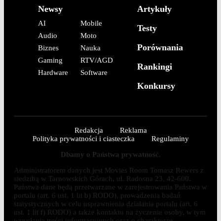
Newsy
Artykuły
AI
Mobile
Testy
Audio
Moto
Porównania
Biznes
Nauka
Gaming
RTV/AGD
Rankingi
Hardware
Software
Konkursy
Redakcja
Reklama
Polityka prywatności i ciasteczka
Regulaminy
Dbamy o Państwa prywatność.
Administratorem danych jest Movies Room Tomasz Rewers z
siedzibą w Tarnowskich Górach, ul. Radosna 23, 42-600.
Państwa dane będą przetwarzane w zarejestrowania Państwa w
portalu (art. 6 ust. 1 lit b) RODO), prowadzenia badań
statystycznych w celu usprawnienia działania portalu (art. 6
ust. 1 lit f) RODO) a także kontaktu na życzenie osoby, w tym
wysyłania treści informacyjnych oraz o charakterze