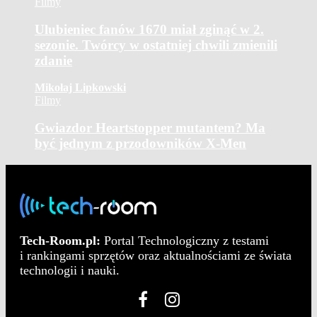
Filmy
Ulubieniec fanów 1670 miał zginąć w 2.
sezonie. Twórcy w ostatniej chwili zmienili
zdanie
Mikołaj Lipkowski
Filmy
Gwiazdor Heartstopper mutantem? Ma
być jednym z przodowników X-Men
Tech-Room.pl:
Portal Technologiczny z testami
i rankingami sprzętów oraz aktualnościami ze świata
technologii i nauki.