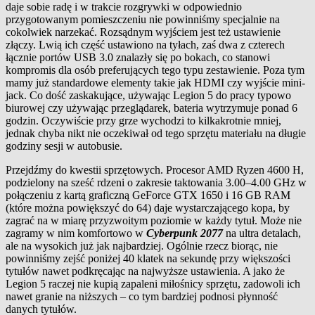
daje sobie radę i w trakcie rozgrywki w odpowiednio
przygotowanym pomieszczeniu nie powinniśmy specjalnie na
cokolwiek narzekać. Rozsądnym wyjściem jest też ustawienie
złączy. Lwią ich część ustawiono na tyłach, zaś dwa z czterech
łącznie portów USB 3.0 znalazły się po bokach, co stanowi
kompromis dla osób preferujących tego typu zestawienie. Poza tym
mamy już standardowe elementy takie jak HDMI czy wyjście mini-
jack. Co dość zaskakujące, używając Legion 5 do pracy typowo
biurowej czy używając przeglądarek, bateria wytrzymuje ponad 6
godzin. Oczywiście przy grze wychodzi to kilkakrotnie mniej,
jednak chyba nikt nie oczekiwał od tego sprzętu materiału na długie
godziny sesji w autobusie.
Przejdźmy do kwestii sprzętowych. Procesor AMD Ryzen 4600 H,
podzielony na sześć rdzeni o zakresie taktowania 3.00–4.00 GHz w
połączeniu z kartą graficzną GeForce GTX 1650 i 16 GB RAM
(które można powiększyć do 64) daje wystarczającego kopa, by
zagrać na w miarę przyzwoitym poziomie w każdy tytuł. Może nie
zagramy w nim komfortowo w
Cyberpunk 2077
na ultra detalach,
ale na wysokich już jak najbardziej. Ogólnie rzecz biorąc, nie
powinniśmy zejść poniżej 40 klatek na sekundę przy większości
tytułów nawet podkręcając na najwyższe ustawienia. A jako że
Legion 5 raczej nie kupią zapaleni miłośnicy sprzętu, zadowoli ich
nawet granie na niższych – co tym bardziej podnosi płynność
danych tytułów.