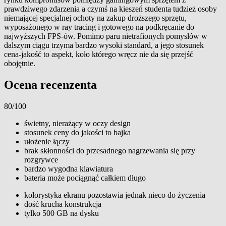
prawdziwego zdarzenia a czymś na kieszeń studenta tudzież osoby
niemającej specjalnej ochoty na zakup droższego sprzętu,
wyposażonego w ray tracing i gotowego na podkręcanie do
najwyższych FPS-ów. Pomimo paru nietrafionych pomysłów w
dalszym ciągu trzyma bardzo wysoki standard, a jego stosunek
cena-jakość to aspekt, koło którego wręcz nie da się przejść
obojętnie.
Ocena recenzenta
80/100
świetny, nierażący w oczy design
stosunek ceny do jakości to bajka
ułożenie łączy
brak skłonności do przesadnego nagrzewania się przy
rozgrywce
bardzo wygodna klawiatura
bateria może pociągnąć całkiem długo
kolorystyka ekranu pozostawia jednak nieco do życzenia
dość krucha konstrukcja
tylko 500 GB na dysku