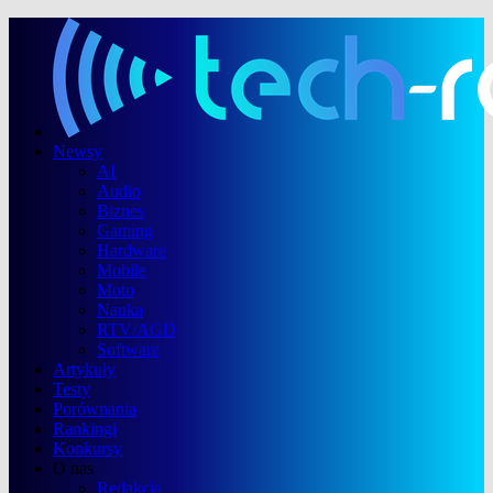
Newsy
AI
Audio
Biznes
Gaming
Hardware
Mobile
Moto
Nauka
RTV/AGD
Software
Artykuły
Testy
Porównania
Rankingi
Konkursy
O nas
Redakcja