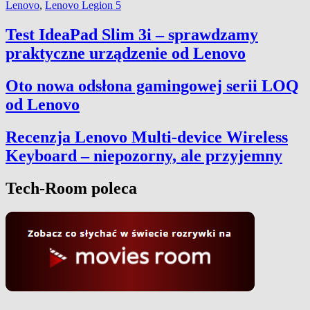
Lenovo
,
Lenovo Legion 5
Test IdeaPad Slim 3i – sprawdzamy
praktyczne urządzenie od Lenovo
Oto nowa odsłona gamingowej serii LOQ
od Lenovo
Recenzja Lenovo Multi-device Wireless
Keyboard – niepozorny, ale przyjemny
Tech-Room poleca