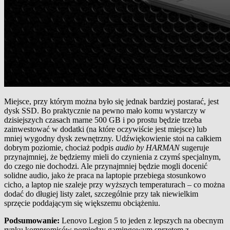
Miejsce, przy którym można było się jednak bardziej postarać, jest
dysk SSD. Bo praktycznie na pewno mało komu wystarczy w
dzisiejszych czasach marne 500 GB i po prostu będzie trzeba
zainwestować w dodatki (na które oczywiście jest miejsce) lub
mniej wygodny dysk zewnętrzny. Udźwiękowienie stoi na całkiem
dobrym poziomie, chociaż podpis
audio by HARMAN
sugeruje
przynajmniej, że będziemy mieli do czynienia z czymś specjalnym,
do czego nie dochodzi. Ale przynajmniej będzie mogli docenić
solidne audio, jako że praca na laptopie przebiega stosunkowo
cicho, a laptop nie szaleje przy wyższych temperaturach – co można
dodać do długiej listy zalet, szczególnie przy tak niewielkim
sprzęcie poddającym się większemu obciążeniu.
Podsumowanie:
Lenovo Legion 5 to jeden z lepszych na obecnym
rynku kompromisów pomiędzy gamingowym sprzętem z