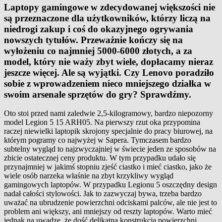
Laptopy gamingowe w zdecydowanej większości nie
są przeznaczone dla użytkowników, którzy liczą na
niedrogi zakup i coś do okazyjnego ogrywania
nowszych tytułów. Przeważnie kończy się na
wyłożeniu co najmniej 5000-6000 złotych, a za
model, który nie waży zbyt wiele, dopłacamy nieraz
jeszcze więcej. Ale są wyjątki. Czy Lenovo poradziło
sobie z wprowadzeniem nieco mniejszego działka w
swoim arsenale sprzętów do gry? Sprawdźmy.
Oto stoi przed nami zaledwie 2,5-kilogramowy, bardzo niepozorny
model Legion 5 15 ARH05. Na pierwszy rzut oka przypomina
raczej niewielki laptopik skrojony specjalnie do pracy biurowej, na
którym pogramy co najwyżej w Sapera. Tymczasem bardzo
subtelny wygląd to najzwyczajniej w świecie jeden ze sposobów na
zbicie ostatecznej ceny produktu. W tym przypadku udało się
przynajmniej w jakimś stopniu zjeść ciastko i mieć ciastko, jako że
wiele osób narzeka właśnie na zbyt krzykliwy wygląd
gamingowych laptopów. W przypadku Legionu 5 oszczędny design
nadał całości stylowości. Jak to zazwyczaj bywa, trzeba bardzo
uważać na ubrudzenie powierzchni odciskami palców, ale nie jest to
problem ani większy, ani mniejszy od reszty laptopów. Warto mieć
jednak na uwadze, że dość delikatna konstrukcja powierzchni