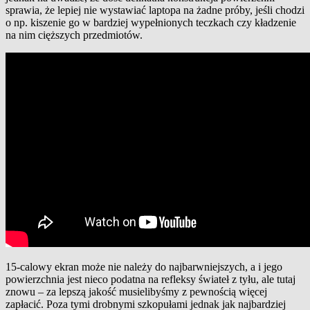
sprawia, że lepiej nie wystawiać laptopa na żadne próby, jeśli chodzi
o np. kiszenie go w bardziej wypełnionych teczkach czy kładzenie
na nim cięższych przedmiotów.
15-calowy ekran może nie należy do najbarwniejszych, a i jego
powierzchnia jest nieco podatna na refleksy świateł z tyłu, ale tutaj
znowu – za lepszą jakość musielibyśmy z pewnością więcej
zapłacić. Poza tymi drobnymi szkopułami jednak jak najbardziej