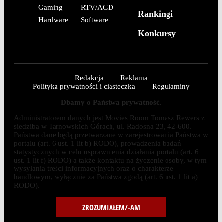
Gaming
RTV/AGD
Rankingi
Hardware
Software
Konkursy
Redakcja
Reklama
Polityka prywatności i ciasteczka
Regulaminy
Dbamy o Państwa prywatność.
Administratorem danych jest Movies Room Tomasz Rewers z
siedzibą w Tarnowskich Górach, ul. Radosna 23, 42-600.
Państwa dane będą przetwarzane w zarejestrowania Państwa w
portalu (art. 6 ust. 1 lit b) RODO), prowadzenia badań
statystycznych w celu usprawnienia działania portalu (art. 6
ust. 1 lit f) RODO) a także kontaktu na życzenie osoby, w tym
wysyłania treści informacyjnych oraz o charakterze
handlowym, wyłącznie za Państwa zgodą (art. 6 ust. 1 lit a)
RODO).
ZROZUMIAŁEM/-AM