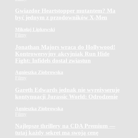
Gwiazdor Heartstopper mutantem? Ma
być jednym z przodowników X-Men
Mikołaj Lipkowski
Filmy
Jonathan Majors wraca do Hollywood!
Kontrowersyjny akcyjniak Run Hide
Fight: Infidels dostał zwiastun
Agnieszka Ziobrowska
Filmy
Gareth Edwards jednak nie wyreżyseruje
kontynuacji Jurassic World: Odrodzenie
Agnieszka Ziobrowska
Filmy
Najlepsze thrillery na CDA Premium —
tutaj każdy sekret ma swoją cenę