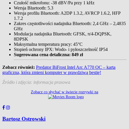
Czułość mikrofonu: -38 dBV/Pa przy 1 kHz
Wersja Bluetooth: 5.3
Wersja profilu Bluetooth: A2DP 1.3.2, AVRCP 1.6.2, HFP
1.7.2
Zakres częstotliwości nadajnika Bluetooth: 2,4 GHz – 2,4835
GHz
Modulacja nadajnika Bluetooth: GFSK, π/4-DQPSK,
8DPSK
Maksymalna temperatura pracy: 45°C
Stopień ochrony IPX: Wodo- i pyłoszczelność IP54
Sugerowana cena detaliczna: 849 zł
Zobacz również:
Predator BiFrost Intel Arc A770 OC – karta
graficzna, która zmieni komputer w prawdziwą bestię!
Źródło i zdjęcia: informacja prasowa
Zobacz co słychać w świecie rozrywki na
Bartosz Ostrowski