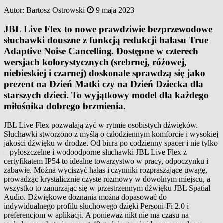
Autor:
Bartosz Ostrowski
9 maja 2023
JBL Live Flex to nowe prawdziwie bezprzewodowe
słuchawki douszne z funkcją redukcji hałasu True
Adaptive Noise Cancelling. Dostępne w czterech
wersjach kolorystycznych (srebrnej, różowej,
niebieskiej i czarnej) doskonale sprawdzą się jako
prezent na Dzień Matki czy na Dzień Dziecka dla
starszych dzieci. To wyjątkowy model dla każdego
miłośnika dobrego brzmienia.
JBL Live Flex pozwalają żyć w rytmie osobistych dźwięków.
Słuchawki stworzono z myślą o całodziennym komforcie i wysokiej
jakości dźwięku w drodze. Od biura po codzienny spacer i nie tylko
– pyłoszczelne i wodoodporne słuchawki JBL Live Flex z
certyfikatem IP54 to idealne towarzystwo w pracy, odpoczynku i
zabawie. Można wyciszyć hałas i czynniki rozpraszające uwagę,
prowadząc krystalicznie czyste rozmowy w dowolnym miejscu, a
wszystko to zanurzając się w przestrzennym dźwięku JBL Spatial
Audio. Dźwiękowe doznania można dopasować do
indywidualnego profilu słuchowego dzięki Personi-Fi 2.0 i
preferencjom w aplikacji. A ponieważ nikt nie ma czasu na