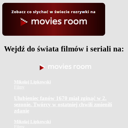
Wejdź do świata filmów i seriali na:
Mikołaj Lipkowski
Filmy
Ulubieniec fanów 1670 miał zginąć w 2.
sezonie. Twórcy w ostatniej chwili zmienili
zdanie
Mikołaj Lipkowski
Filmy