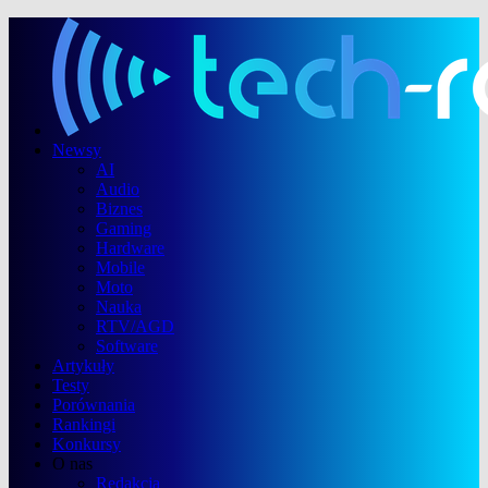
Newsy
AI
Audio
Biznes
Gaming
Hardware
Mobile
Moto
Nauka
RTV/AGD
Software
Artykuły
Testy
Porównania
Rankingi
Konkursy
O nas
Redakcja