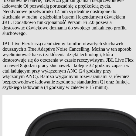
rozładowane baterie, nawet 40 godzin grania i bezprzewodowe
ładowanie Qi pozwalają poruszać się z prędkością życia.
Neodymowe przetworniki 12-mm są idealnie dostrojone do
słuchania w ruchu, z głębokim basem i legendarnym dźwiękiem
JBL. Dodatkowo funkcjonalność Personi-Fi 2.0 pozwala
dostosować dźwiękowe doznania do swojego unikalnego profilu
słuchowego.
JBL Live Flex łączą całodzienny komfort otwartych słuchawek
dousznych z True Adaptive Noise Cancelling. Można w ten sposób
wyeliminować hałas i zakłócenia dzięki technologii, która
dostosowuje się do otoczenia w czasie rzeczywistym. JBL Live Flex
to nawet 8 godzin pracy słuchawek i kolejne 32 godziny zapasu w
etui ładującym przy wyłączonym ANC (24 godziny przy
włączonym ANC). Bardzo wygodnymi rozwiązaniami są również
bezprzewodowe ładowanie zgodne ze standardem Qi oraz funkcja
szybkiego ładowania (4 godziny w zaledwie 15 minut).