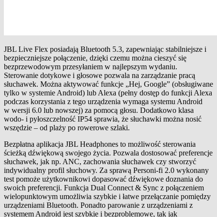
JBL Live Flex posiadają Bluetooth 5.3, zapewniając stabilniejsze i
bezpieczniejsze połączenie, dzięki czemu można cieszyć się
bezprzewodowym przesyłaniem w najlepszym wydaniu.
Sterowanie dotykowe i głosowe pozwala na zarządzanie pracą
słuchawek. Można aktywować funkcje „Hej, Google” (obsługiwane
tylko w systemie Android) lub Alexa (pełny dostęp do funkcji Alexa
podczas korzystania z tego urządzenia wymaga systemu Android
w wersji 6.0 lub nowszej) za pomocą głosu. Dodatkowo klasa
wodo- i pyłoszczelność IP54 sprawia, że słuchawki można nosić
wszędzie – od plaży po rowerowe szlaki.
Bezpłatna aplikacja JBL Headphones to możliwość sterowania
ścieżką dźwiękową swojego życia. Pozwala dostosować preferencje
słuchawek, jak np. ANC, zachowania słuchawek czy stworzyć
indywidualny profil słuchowy. Za sprawą Personi-fi 2.0 wykonany
test pomoże użytkownikowi dopasować dźwiękowe doznania do
swoich preferencji. Funkcja Dual Connect & Sync z połączeniem
wielopunktowym umożliwia szybkie i łatwe przełączanie pomiędzy
urządzeniami Bluetooth. Ponadto parowanie z urządzeniami z
systemem Android jest szybkie i bezproblemowe, tak jak