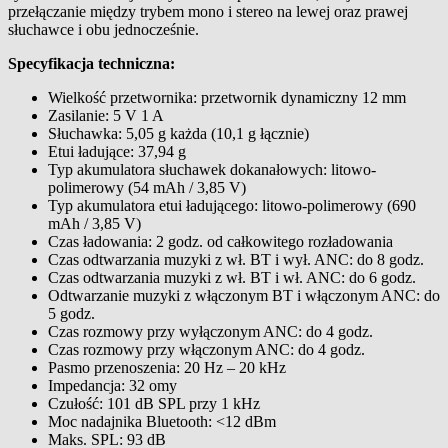
przełączanie między trybem mono i stereo na lewej oraz prawej
słuchawce i obu jednocześnie.
Specyfikacja techniczna:
Wielkość przetwornika: przetwornik dynamiczny 12 mm
Zasilanie: 5 V 1 A
Słuchawka: 5,05 g każda (10,1 g łącznie)
Etui ładujące: 37,94 g
Typ akumulatora słuchawek dokanałowych: litowo-
polimerowy (54 mAh / 3,85 V)
Typ akumulatora etui ładującego: litowo-polimerowy (690
mAh / 3,85 V)
Czas ładowania: 2 godz. od całkowitego rozładowania
Czas odtwarzania muzyki z wł. BT i wył. ANC: do 8 godz.
Czas odtwarzania muzyki z wł. BT i wł. ANC: do 6 godz.
Odtwarzanie muzyki z włączonym BT i włączonym ANC: do
5 godz.
Czas rozmowy przy wyłączonym ANC: do 4 godz.
Czas rozmowy przy włączonym ANC: do 4 godz.
Pasmo przenoszenia: 20 Hz – 20 kHz
Impedancja: 32 omy
Czułość: 101 dB SPL przy 1 kHz
Moc nadajnika Bluetooth: <12 dBm
Maks. SPL: 93 dB