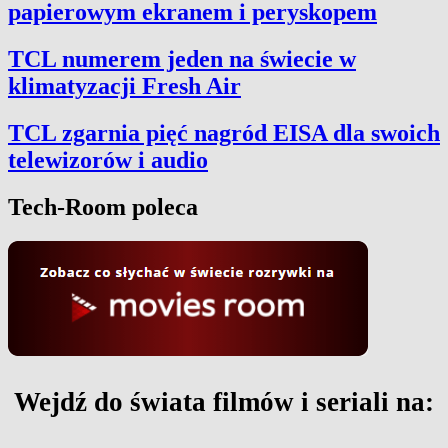
papierowym ekranem i peryskopem
TCL numerem jeden na świecie w
klimatyzacji Fresh Air
TCL zgarnia pięć nagród EISA dla swoich
telewizorów i audio
Tech-Room poleca
Wejdź do świata filmów i seriali na: