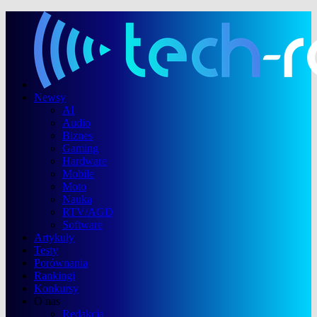
Newsy
AI
Audio
Biznes
Gaming
Hardware
Mobile
Moto
Nauka
RTV/AGD
Software
Artykuły
Testy
Porównania
Rankingi
Konkursy
O nas
Redakcja