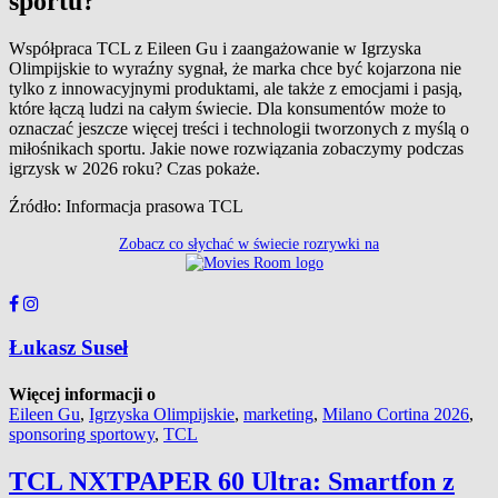
sportu?
Współpraca TCL z Eileen Gu i zaangażowanie w Igrzyska
Olimpijskie to wyraźny sygnał, że marka chce być kojarzona nie
tylko z innowacyjnymi produktami, ale także z emocjami i pasją,
które łączą ludzi na całym świecie. Dla konsumentów może to
oznaczać jeszcze więcej treści i technologii tworzonych z myślą o
miłośnikach sportu. Jakie nowe rozwiązania zobaczymy podczas
igrzysk w 2026 roku? Czas pokaże.
Źródło: Informacja prasowa TCL
Zobacz co słychać w świecie rozrywki na
Łukasz Suseł
Więcej informacji o
Eileen Gu
,
Igrzyska Olimpijskie
,
marketing
,
Milano Cortina 2026
,
sponsoring sportowy
,
TCL
TCL NXTPAPER 60 Ultra: Smartfon z