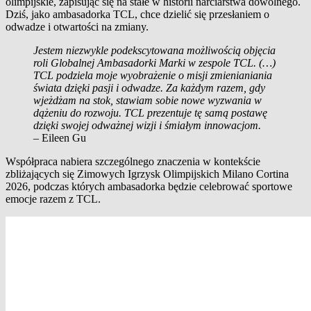
olimpijskie, zapisując się na stałe w historii narciarstwa dowolnego.
Dziś, jako ambasadorka TCL, chce dzielić się przesłaniem o
odwadze i otwartości na zmiany.
Jestem niezwykle podekscytowana możliwością objęcia
roli Globalnej Ambasadorki Marki w zespole TCL. (…)
TCL podziela moje wyobrażenie o misji zmienianiania
świata dzięki pasji i odwadze. Za każdym razem, gdy
wjeżdżam na stok, stawiam sobie nowe wyzwania w
dążeniu do rozwoju. TCL prezentuje tę samą postawę
dzięki swojej odważnej wizji i śmiałym innowacjom.
– Eileen Gu
Współpraca nabiera szczególnego znaczenia w kontekście
zbliżających się Zimowych Igrzysk Olimpijskich Milano Cortina
2026, podczas których ambasadorka będzie celebrować sportowe
emocje razem z TCL.