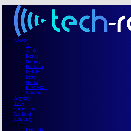
Newsy
AI
Audio
Biznes
Gaming
Hardware
Mobile
Moto
Nauka
RTV/AGD
Software
Artykuły
Testy
Porównania
Rankingi
Konkursy
O nas
Redakcja