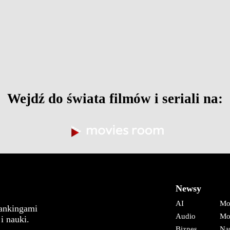
Wejdź do świata filmów i seriali na:
Newsy
AI
Mo
rankingami
Audio
Mo
i nauki.
Biznes
Na