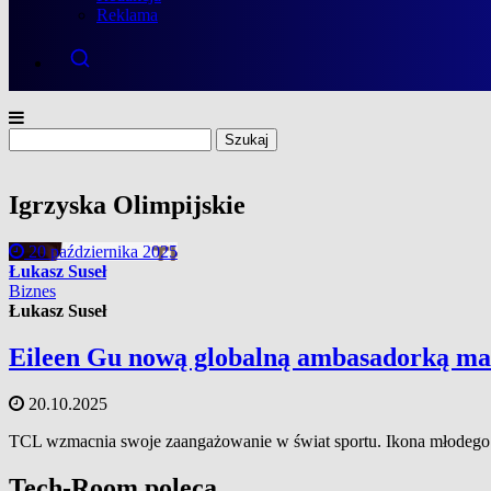
Reklama
Szukaj:
Igrzyska Olimpijskie
20 października 2025
Łukasz Suseł
Biznes
Łukasz Suseł
Eileen Gu nową globalną ambasadorką m
20.10.2025
TCL wzmacnia swoje zaangażowanie w świat sportu. Ikona młodego po
Tech-Room poleca