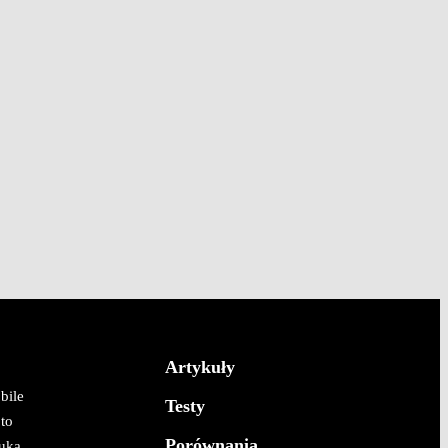
Artykuły
bile
Testy
to
Porównania
uka