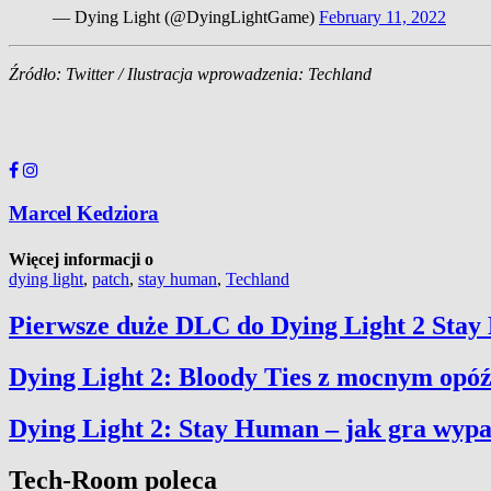
— Dying Light (@DyingLightGame)
February 11, 2022
Źródło: Twitter / Ilustracja wprowadzenia: Techland
Marcel Kedziora
Więcej informacji o
dying light
,
patch
,
stay human
,
Techland
Pierwsze duże DLC do Dying Light 2 Stay
Dying Light 2: Bloody Ties z mocnym opó
Dying Light 2: Stay Human – jak gra wypa
Tech-Room poleca