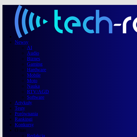
Newsy
AI
Audio
Biznes
Gaming
Hardware
Mobile
Moto
Nauka
RTV/AGD
Software
Artykuły
Testy
Porównania
Rankingi
Konkursy
O nas
Redakcja