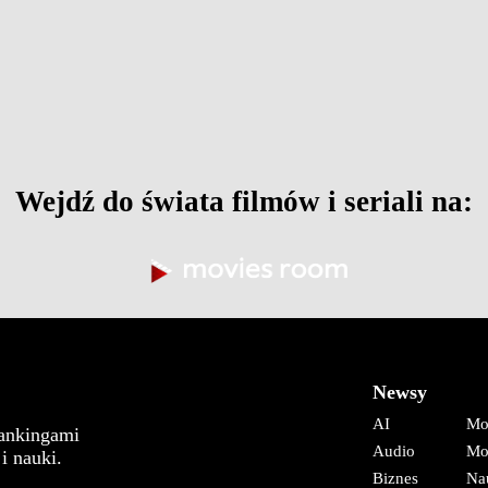
Wejdź do świata filmów i seriali na:
Newsy
AI
Mo
rankingami
Audio
Mo
i nauki.
Biznes
Na