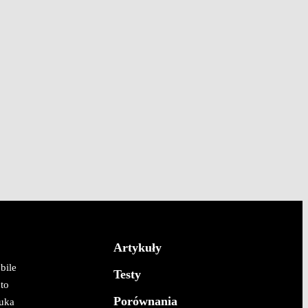
Artykuły
bile
Testy
to
Porównania
uka