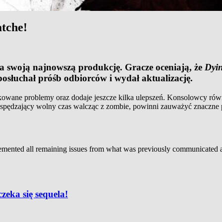
atche!
 za swoją najnowszą produkcję. Gracze oceniają, że
Dyin
 posłuchał próśb odbiorców i wydał aktualizację.
owane problemy oraz dodaje jeszcze kilka ulepszeń. Konsolowcy równi
spędzający wolny czas walcząc z zombie,
powinni zauważyć znaczne p
lemented all remaining issues from what was previously communicated 
zeka się sequela!