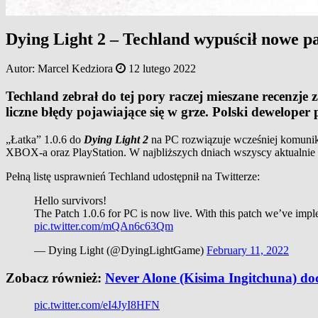
Dying Light 2 – Techland wypuścił nowe p
Autor:
Marcel Kedziora
12 lutego 2022
Techland zebrał do tej pory raczej mieszane recenzje
liczne błędy pojawiające się w grze. Polski deweloper
„Łatka” 1.0.6 do
Dying Light 2
na PC rozwiązuje wcześniej komunik
XBOX-a oraz PlayStation. W najbliższych dniach wszyscy aktualnie 
Pełną listę usprawnień Techland udostępnił na Twitterze:
Hello survivors!
The Patch 1.0.6 for PC is now live. With this patch we’ve imp
pic.twitter.com/mQAn6c63Qm
— Dying Light (@DyingLightGame)
February 11, 2022
Zobacz również:
Never Alone (Kisima Ingitchuna) doc
pic.twitter.com/eI4JyI8HFN