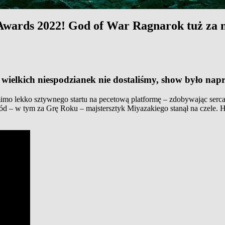
wards 2022! God of War Ragnarok tuż za 
ielkich niespodzianek nie dostaliśmy, show było napraw
mo lekko sztywnego startu na pecetową platformę – zdobywając ser
ód – w tym za Grę Roku – majstersztyk Miyazakiego stanął na czele. H