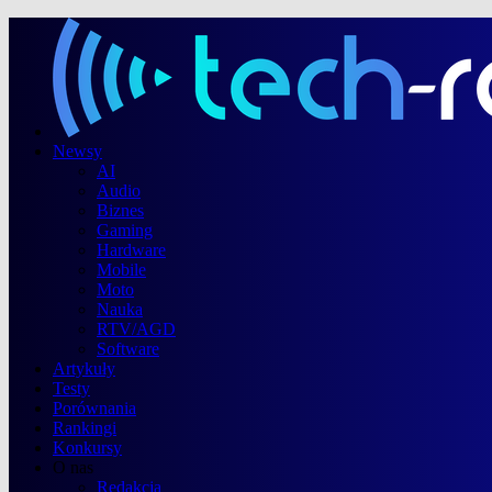
Newsy
AI
Audio
Biznes
Gaming
Hardware
Mobile
Moto
Nauka
RTV/AGD
Software
Artykuły
Testy
Porównania
Rankingi
Konkursy
O nas
Redakcja