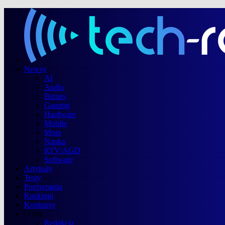
Newsy
AI
Audio
Biznes
Gaming
Hardware
Mobile
Moto
Nauka
RTV/AGD
Software
Artykuły
Testy
Porównania
Rankingi
Konkursy
O nas
Redakcja