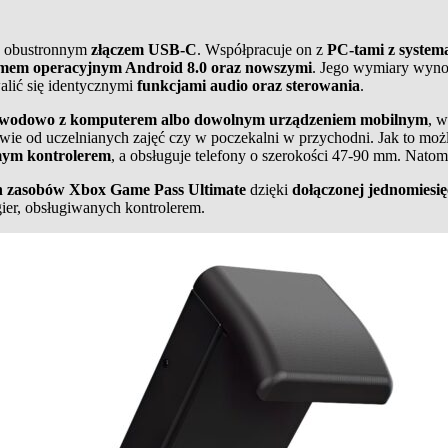
 obustronnym
złączem USB-C
. Współpracuje on z
PC-tami z system
emem operacyjnym Android 8.0 oraz nowszymi
. Jego wymiary wyno
alić się identycznymi
funkcjami audio oraz sterowania
.
przewodowo z komputerem albo dowolnym urządzeniem mobilnym
, 
rwie od uczelnianych zajęć czy w poczekalni w przychodni. Jak to mo
mym kontrolerem
, a obsługuje telefony o szerokości 47-90 mm. Natomi
ch zasobów Xbox Game Pass Ultimate
dzięki
dołączonej jednomiesię
gier, obsługiwanych kontrolerem.