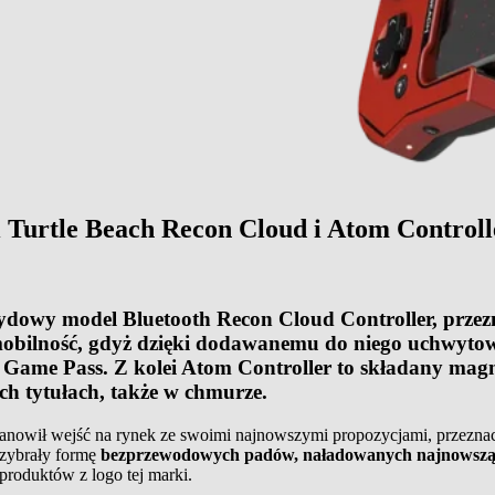
Turtle Beach Recon Cloud i Atom Controll
rydowy model Bluetooth Recon Cloud Controller, prze
 mobilność, gdyż dzięki dodawanemu do niego uchwytow
ox Game Pass. Z kolei Atom Controller to składany m
ch tytułach, także w chmurze.
anowił wejść na rynek ze swoimi najnowszymi propozycjami, przeznac
rzybrały formę
bezprzewodowych padów, naładowanych najnowszą 
produktów z logo tej marki.