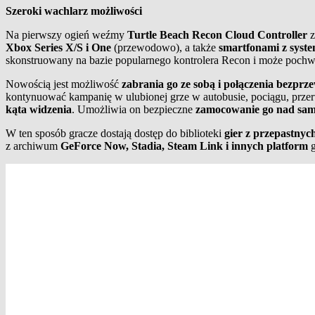
Szeroki wachlarz możliwości
Na pierwszy ogień weźmy
Turtle Beach Recon Cloud Controller
z
Xbox Series X/S i One
(przewodowo), a także
smartfonami z syst
skonstruowany na bazie popularnego kontrolera Recon i może pochw
Nowością jest możliwość
zabrania go ze sobą i połączenia bez
kontynuować kampanię w ulubionej grze w autobusie, pociągu, prze
kąta widzenia
. Umożliwia on bezpieczne
zamocowanie go nad sa
W ten sposób gracze dostają dostęp do biblioteki
gier z przepastny
z archiwum
GeForce Now, Stadia, Steam Link i innych
platform