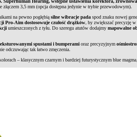
np. Superhuman Hearing, wstępne ustawienia korektora, zrównowa
 złączem 3,5 mm (opcja dostępna jedynie w trybie przewodowym).
wnikami na pewno pogłębią
silne wibracje pada
spod znaku nowej gener
cji Pro-Aim dostosowuje czułość drążków
, by zwiększać precyzję
kcji
umieszczonych z tyłu. Do szeregu atutów dodajmy
mapowalne ob
 teksturowanymi spustami i bumperami
oraz precyzyjnym
ośmiostr
 nie odczuwając tak łatwo zmęczenia.
kolorach – klasycznym czarnym i bardziej futurystycznym blue mag