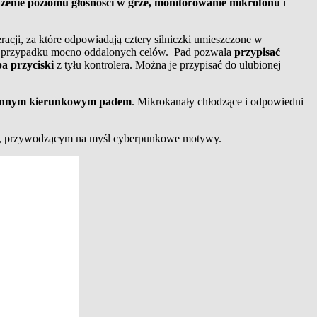
żenie poziomu głośności w grze, monitorowanie mikrofonu
i
acji, za które odpowiadają cztery silniczki umieszczone w
 w przypadku mocno oddalonych celów. Pad pozwala
przypisać
a przyciski
z tyłu kontrolera. Można je przypisać do ulubionej
onnym kierunkowym padem
. Mikrokanały chłodzące i odpowiedni
ma, przywodzącym na myśl cyberpunkowe motywy.