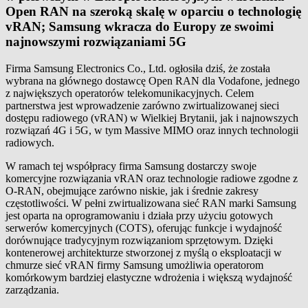
Open RAN na szeroką skalę w oparciu o technologię
vRAN; Samsung wkracza do Europy ze swoimi
najnowszymi rozwiązaniami 5G
Firma Samsung Electronics Co., Ltd. ogłosiła dziś, że została
wybrana na głównego dostawcę Open RAN dla Vodafone, jednego
z największych operatorów telekomunikacyjnych. Celem
partnerstwa jest wprowadzenie zarówno zwirtualizowanej sieci
dostępu radiowego (vRAN) w Wielkiej Brytanii, jak i najnowszych
rozwiązań 4G i 5G, w tym Massive MIMO oraz innych technologii
radiowych.
W ramach tej współpracy firma Samsung dostarczy swoje
komercyjne rozwiązania vRAN oraz technologie radiowe zgodne z
O-RAN, obejmujące zarówno niskie, jak i średnie zakresy
częstotliwości. W pełni zwirtualizowana sieć RAN marki Samsung
jest oparta na oprogramowaniu i działa przy użyciu gotowych
serwerów komercyjnych (COTS), oferując funkcje i wydajność
dorównujące tradycyjnym rozwiązaniom sprzętowym. Dzięki
kontenerowej architekturze stworzonej z myślą o eksploatacji w
chmurze sieć vRAN firmy Samsung umożliwia operatorom
komórkowym bardziej elastyczne wdrożenia i większą wydajność
zarządzania.