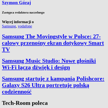
Szymon Góraj
Zastępca redaktora naczelnego
Więcej informacji o
Samsung
,
vodafone
Samsung The Movingstyle w Polsce: 27-
calowy przenośny ekran dotykowy Smart
TV
Samsung Music Studio: Nowe głośniki
Wi-Fi łączą dźwięk i design
Samsung startuje z kampanią Polishcore:
Galaxy S26 Ultra portretuje polską
codzienność
Tech-Room poleca