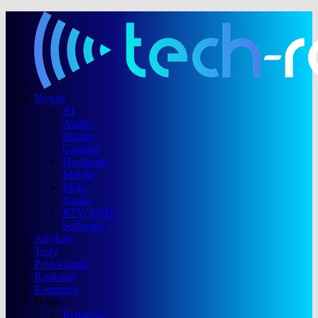
Newsy
AI
Audio
Biznes
Gaming
Hardware
Mobile
Moto
Nauka
RTV/AGD
Software
Artykuły
Testy
Porównania
Rankingi
Konkursy
O nas
Redakcja