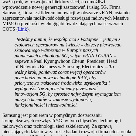
ważną rolę w rozwoju architektury sieci, co umożliwi
wprowadzenie nowej generacji zastosowań i usług 5G. Firma
Samsung, która jest liderem innowacji w obszarze vRAN, ostatnio
zaprezentowała możliwość obsługi rozwiązań radiowych Massive
MIMO o prędkości wielu gigabitów działających na serwerach
COTS (
Link
).
Jesteśmy dumni, że współpraca z Vodafone – jednym z
czołowych operatorów na świecie – dotyczy pierwszego
skalowanego wdrożenia w Europie naszych
pionierskich technologii 5G, w tym vRAN i O‑RAN
–
zapewnia Paul Kyungwhoon Cheun, President, Head
of Networks Business w Samsung Electronics. –
To
ważny krok, ponieważ coraz więcej operatorów
przechodzi na nowe technologie RAN, aby
priorytetowo traktować środowisko użytkownika i
wydajność. Nie zaprzestaniemy przewodzić
innowacjom 5G, by sprostać najwyższym wymaganiom
naszych klientów w zakresie wydajności,
funkcjonalności i niezawodności.
Samsung jest pionierem w pomyślnym dostarczaniu
kompleksowych rozwiązań 5G, w tym chipsetów, technologii
radiowych oraz technologii sieci szkieletowej. Za sprawą
nieustających działań w zakresie badań i rozwoju firma udoskonala