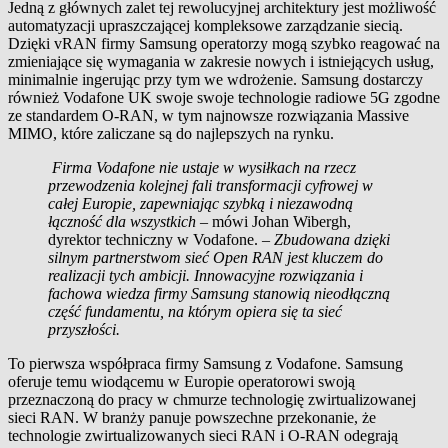
Jedną z głównych zalet tej rewolucyjnej architektury jest możliwość
automatyzacji upraszczającej kompleksowe zarządzanie siecią.
Dzięki vRAN firmy Samsung operatorzy mogą szybko reagować na
zmieniające się wymagania w zakresie nowych i istniejących usług,
minimalnie ingerując przy tym we wdrożenie. Samsung dostarczy
również Vodafone UK swoje swoje technologie radiowe 5G zgodne
ze standardem O-RAN, w tym najnowsze rozwiązania Massive
MIMO, które zaliczane są do najlepszych na rynku.
Firma Vodafone nie ustaje w wysiłkach na rzecz
przewodzenia kolejnej fali transformacji cyfrowej w
całej Europie, zapewniając szybką i niezawodną
łączność dla wszystkich
– mówi Johan Wibergh,
dyrektor techniczny w Vodafone. –
Zbudowana dzięki
silnym partnerstwom sieć Open RAN jest kluczem do
realizacji tych ambicji. Innowacyjne rozwiązania i
fachowa wiedza firmy Samsung stanowią nieodłączną
część fundamentu, na którym opiera się ta sieć
przyszłości.
To pierwsza współpraca firmy Samsung z Vodafone. Samsung
oferuje temu wiodącemu w Europie operatorowi swoją
przeznaczoną do pracy w chmurze technologię zwirtualizowanej
sieci RAN. W branży panuje powszechne przekonanie, że
technologie zwirtualizowanych sieci RAN i O-RAN odegrają