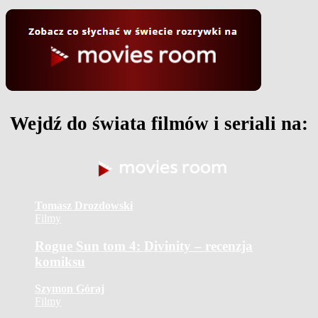
Wejdź do świata filmów i seriali na:
Tomasz Drozdowski
Filmy
Rogue Sun tom 4: Divinity – recenzja
komiksu
Szymon Góraj
Filmy