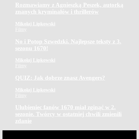
Rozmawiamy z Agnieszką Peszek, autorką
znanych kryminałów i thrillerów
Mikołaj Lipkowski
Filmy
No i Potop Szwedzki. Najlepsze teksty z 3.
sezonu 1670!
Mikołaj Lipkowski
Filmy
QUIZ: Jak dobrze znasz Avengers?
Mikołaj Lipkowski
Filmy
Ulubieniec fanów 1670 miał zginąć w 2.
sezonie. Twórcy w ostatniej chwili zmienili
zdanie