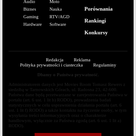
Audio
Moto
Porównania
Biznes
Nauka
Gaming
RTV/AGD
Rankingi
Hardware
Software
Konkursy
Redakcja
Reklama
Polityka prywatności i ciasteczka
Regulaminy
Dbamy o Państwa prywatność.
Administratorem danych jest Movies Room Tomasz Rewers z
siedzibą w Tarnowskich Górach, ul. Radosna 23, 42-600.
Państwa dane będą przetwarzane w zarejestrowania Państwa w
portalu (art. 6 ust. 1 lit b) RODO), prowadzenia badań
statystycznych w celu usprawnienia działania portalu (art. 6
ust. 1 lit f) RODO) a także kontaktu na życzenie osoby, w tym
wysyłania treści informacyjnych oraz o charakterze
handlowym, wyłącznie za Państwa zgodą (art. 6 ust. 1 lit a)
RODO).