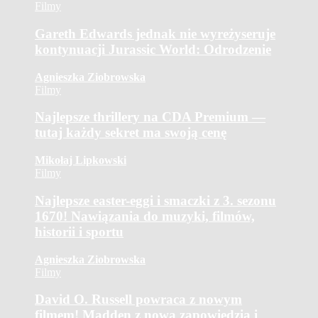
Filmy
Gareth Edwards jednak nie wyreżyseruje
kontynuacji Jurassic World: Odrodzenie
Agnieszka Ziobrowska
Filmy
Najlepsze thrillery na CDA Premium —
tutaj każdy sekret ma swoją cenę
Mikołaj Lipkowski
Filmy
Najlepsze easter-eggi i smaczki z 3. sezonu
1670! Nawiązania do muzyki, filmów,
historii i sportu
Agnieszka Ziobrowska
Filmy
David O. Russell powraca z nowym
filmem! Madden z nową zapowiedzią i