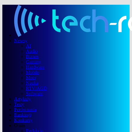
Newsy
AI
Audio
Biznes
Gaming
Hardware
Mobile
Moto
Nauka
RTV/AGD
Software
Artykuły
Testy
Porównania
Rankingi
Konkursy
O nas
Redakcja