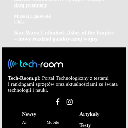
datą premiery
Mikołaj Lipkowski
Filmy
Star Wars: Unlimited: Ashes of the Empire
– nowy rozdział galaktycznej wojny
Tech-Room.pl:
Portal Technologiczny z testami
i rankingami sprzętów oraz aktualnościami ze świata
technologii i nauki.
Newsy
Artykuły
AI
Mobile
Testy