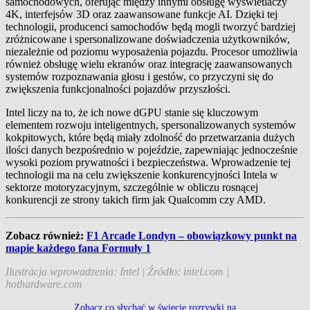
samochodowych, oferując między innymi obsługę wyświetlaczy
4K, interfejsów 3D oraz zaawansowane funkcje AI. Dzięki tej
technologii, producenci samochodów będą mogli tworzyć bardziej
zróżnicowane i spersonalizowane doświadczenia użytkowników,
niezależnie od poziomu wyposażenia pojazdu. Procesor umożliwia
również obsługę wielu ekranów oraz integrację zaawansowanych
systemów rozpoznawania głosu i gestów, co przyczyni się do
zwiększenia funkcjonalności pojazdów przyszłości.
Intel liczy na to, że ich nowe dGPU stanie się kluczowym
elementem rozwoju inteligentnych, spersonalizowanych systemów
kokpitowych, które będą miały zdolność do przetwarzania dużych
ilości danych bezpośrednio w pojeździe, zapewniając jednocześnie
wysoki poziom prywatności i bezpieczeństwa. Wprowadzenie tej
technologii ma na celu zwiększenie konkurencyjności Intela w
sektorze motoryzacyjnym, szczególnie w obliczu rosnącej
konkurencji ze strony takich firm jak Qualcomm czy AMD​.
Zobacz również:
F1 Arcade Londyn – obowiązkowy punkt na
mapie każdego fana Formuły 1
Ilustracja wprowadzenia: Intel | Źródło: intel.com |
hothardware.com
Zobacz co słychać w świecie rozrywki na