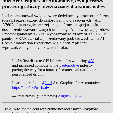
Intel Arc Graphics for Automotive, czyli pierwszy
procesor graficzny przeznaczony dla samochodów
Intel zaprezentował swój pierwszy dedykowany procesor graficzny
(dGPU) przeznaczony do zastosowań motoryzacyjnych – Arc
A760A. Jest to część szerszej strategii firmy, mającej na celu
dostarczenie zaawansowanych technologii AI do wnętrz pojazdów.
Procesor graficzny A760A, wyposażony w 28 rdzeni Xe i 16 GB
pamięci VRAM, został zaprezentowany podczas wydarzenia AI
Cockpit Innovation Experience w Chinach, z planami
wprowadzenia go na rynek w 2025 roku.
Intel’s first discrete GPU for vehicles will bring
#AI
and increased compute to the
#automotive
industry,
paving the way for a future of smarter, safer and more
personalized driving.
Learn more about
@Intel
Arc Graphics for Automotive.
https://t.co/43PuT1solw
— Intel News (@intelnews)
August 8, 2024
Arc A760A ma na celu wspieranie nowoczesnych kokpitów