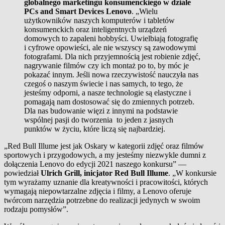
globalnego marketingu konsumenckiego w dziale
PCs and Smart Devices Lenovo
. „Wielu
użytkowników naszych komputerów i tabletów
konsumenckich oraz inteligentnych urządzeń
domowych to zapaleni hobbyści. Uwielbiają fotografię
i cyfrowe opowieści, ale nie wszyscy są zawodowymi
fotografami. Dla nich przyjemnością jest robienie zdjęć,
nagrywanie filmów czy ich montaż po to, by móc je
pokazać innym. Jeśli nowa rzeczywistość nauczyła nas
czegoś o naszym świecie i nas samych, to tego, że
jesteśmy odporni, a nasze technologie są elastyczne i
pomagają nam dostosować się do zmiennych potrzeb.
Dla nas budowanie więzi z innymi na podstawie
wspólnej pasji do tworzenia to jeden z jasnych
punktów w życiu, które liczą się najbardziej.
„Red Bull Illume jest jak Oskary w kategorii zdjęć oraz filmów
sportowych i przygodowych, a my jesteśmy niezwykle dumni z
dołączenia Lenovo do edycji 2021 naszego konkursu” —
powiedział
Ulrich Grill, inicjator Red Bull Illume
. „W konkursie
tym wyrażamy uznanie dla kreatywności i pracowitości, których
wymagają niepowtarzalne zdjęcia i filmy, a Lenovo oferuje
twórcom narzędzia potrzebne do realizacji jedynych w swoim
rodzaju pomysłów”.