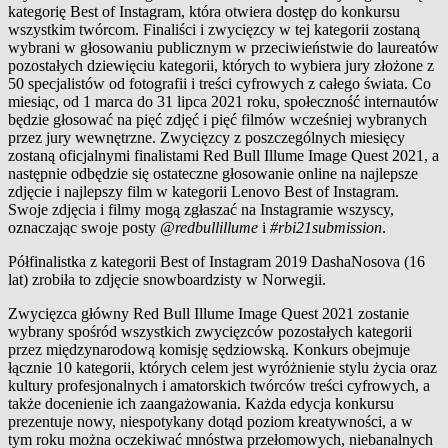
kategorię Best of Instagram, która otwiera dostęp do konkursu
wszystkim twórcom. Finaliści i zwycięzcy w tej kategorii zostaną
wybrani w głosowaniu publicznym w przeciwieństwie do laureatów
pozostałych dziewięciu kategorii, których to wybiera jury złożone z
50 specjalistów od fotografii i treści cyfrowych z całego świata. Co
miesiąc, od 1 marca do 31 lipca 2021 roku, społeczność internautów
będzie głosować na pięć zdjęć i pięć filmów wcześniej wybranych
przez jury wewnętrzne. Zwycięzcy z poszczególnych miesięcy
zostaną oficjalnymi finalistami Red Bull Illume Image Quest 2021, a
następnie odbędzie się ostateczne głosowanie online na najlepsze
zdjęcie i najlepszy film w kategorii Lenovo Best of Instagram.
Swoje zdjęcia i filmy mogą zgłaszać na Instagramie wszyscy,
oznaczając swoje posty
@redbullillume
i
#rbi21submission
.
Półfinalistka z kategorii Best of Instagram 2019 DashaNosova (16
lat) zrobiła to zdjęcie snowboardzisty w Norwegii.
Zwycięzca główny Red Bull Illume Image Quest 2021 zostanie
wybrany spośród wszystkich zwycięzców pozostałych kategorii
przez międzynarodową komisję sędziowską. Konkurs obejmuje
łącznie 10 kategorii, których celem jest wyróżnienie stylu życia oraz
kultury profesjonalnych i amatorskich twórców treści cyfrowych, a
także docenienie ich zaangażowania. Każda edycja konkursu
prezentuje nowy, niespotykany dotąd poziom kreatywności, a w
tym roku można oczekiwać mnóstwa przełomowych, niebanalnych