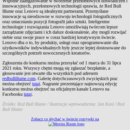
Wspólne zaangażowanie w tworzenie przełomowych doświadczeń i
innowacyjnych, przełomowych technologii sprawia, że Red Bull
Illume oraz Lenovo są idealnymi partnerami. Przemyślane
innowacje są nieodzowne w rozwoju technologii fotograficznych
oraz umacnianiu pozycji fotografii jako sztuki. Inteligentne
technologie i rozwiązania Lenovo umożliwiają twórcom lepsze
zarządzanie zdjęciami i ich dalsze doskonalenie, aby mogli rozwijać
siebie oraz swoje prace w coraz bardziej kreatywnym świecie.
Lenovo dba o to, by produkty, usługi oraz oprogramowanie dla
użytkowników indywidualnych były jeszcze lepiej dostosowane do
szczególnych potrzeb nowoczesnych kreatorów.
Zgłoszenia do konkursu można przesyłać od 1 marca do 31 lipca
2021 roku. Wszyscy chętni mogą się zgłaszać bezpłatnie, a
głosowanie jest otwarte dla wszystkich pod adresem
redbullillume.com
. Galerię dotychczasowych zwycięskich prac
można obejrzeć
tutaj
. Nagranie prezentujące najnowszą edycję
konkursu można obejrzeć na oficjalnym kanale Lenovo na
Facebooku
tutaj
.
Źródło: Red Bull Illume / Ilustracja wprowadzenia: Jan Kasl / Red
Bull Illume
Zobacz co słychać w świecie rozrywki na