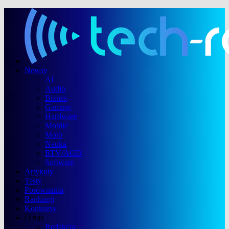
Newsy
AI
Audio
Biznes
Gaming
Hardware
Mobile
Moto
Nauka
RTV/AGD
Software
Artykuły
Testy
Porównania
Rankingi
Konkursy
O nas
Redakcja