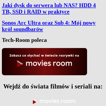
Jaki dysk do serwera lub NAS? HDD 4
TB, SSD i RAID w praktyce
Sonos Arc Ultra oraz Sub 4: Mój nowy
król soundbarów
Tech-Room poleca
Wejdź do świata filmów i seriali na: