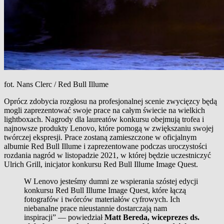
fot. Nans Clerc / Red Bull Illume
Oprócz zdobycia rozgłosu na profesjonalnej scenie zwycięzcy będą
mogli zaprezentować swoje prace na całym świecie na wielkich
lightboxach. Nagrody dla laureatów konkursu obejmują trofea i
najnowsze produkty Lenovo, które pomogą w zwiększaniu swojej
twórczej ekspresji. Prace zostaną zamieszczone w oficjalnym
albumie Red Bull Illume i zaprezentowane podczas uroczystości
rozdania nagród w listopadzie 2021, w której będzie uczestniczyć
Ulrich Grill, inicjator konkursu Red Bull Illume Image Quest.
W Lenovo jesteśmy dumni ze wspierania szóstej edycji
konkursu Red Bull Illume Image Quest, które łączą
fotografów i twórców materiałów cyfrowych. Ich
niebanalne prace nieustannie dostarczają nam
inspiracji” — powiedział
Matt Bereda, wiceprezes ds.