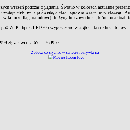
ych wrażeń podczas oglądania. Światło w kolorach aktualnie prezentow
wstaje efektowna poświata, a ekran sprawia wrażenie większego. Ambi
w kolorze flagi narodowej drużyny lub zawodnika, któremu aktualnie
j 50 W. Philips OLED705 wyposażono w 2 głośniki średnich tonów 10
9 zł, zaś wersja 65” – 7699 zł.
Zobacz co słychać w świecie rozrywki na