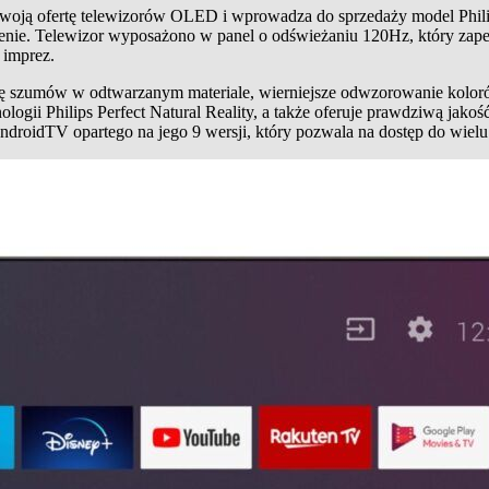
woją ofertę telewizorów OLED i wprowadza do sprzedaży model Phili
j cenie. Telewizor wyposażono w panel o odświeżaniu 120Hz, który zap
 imprez.
ę szumów w odtwarzanym materiale, wierniejsze odwzorowanie kolorów, 
nologii Philips Perfect Natural Reality, a także oferuje prawdziwą
droidTV opartego na jego 9 wersji, który pozwala na dostęp do wielu 