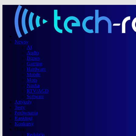
Newsy
AI
Audio
Biznes
Gaming
Hardware
Mobile
Moto
Nauka
RTV/AGD
Software
Artykuły
Testy
Porównania
Rankingi
Konkursy
O nas
Redakcja