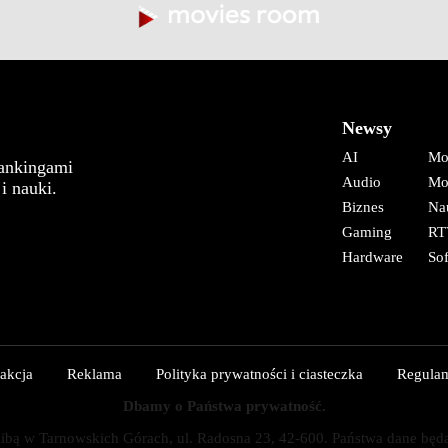
Newsy
AI
Mo
rankingami
Audio
Mo
i nauki.
Biznes
Na
Gaming
RT
Hardware
So
akcja
Reklama
Polityka prywatności i ciasteczka
Regula
Dbamy o Państwa prywatność.
ą w Tarnowskich Górach, ul. Radosna 23, 42-600. Państwa dane będą prz