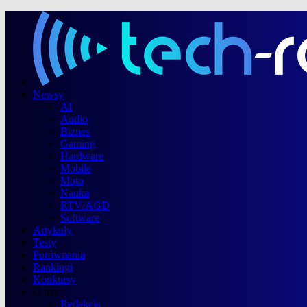
Newsy
AI
Audio
Biznes
Gaming
Hardware
Mobile
Moto
Nauka
RTV/AGD
Software
Artykuły
Testy
Porównania
Rankingi
Konkursy
O nas
Redakcja