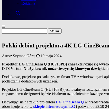
Reklama
Szukaj:
Polski debiut projektora 4K LG CineBea
Autor:
Szymon Góraj
10 maja 2024
Projektor LG CineBeam Q (HU710PB) charakteryzuje się wysoką 
DTS Virtual:X użytkownik może cieszyć się kinowym dźwiękiem
Dodatkowo, projektor posiada system Smart TV z wbudowanymi aplika
podłączania dodatkowych urządzeń.
Projektor LG CineBeam Q (HU710PB) jest idealnym rozwiązaniem dla 
eleganckiemu designowi będzie idealnym uzupełnieniem każdego wnę
Decydując się na zakup projektora
LG CineBeam Q
w przedsprzedaż
obowiązuje tylko w
sklepie internetowym LG
i potrwa do 23:59 24