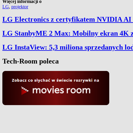
Więcej informacji o
LG
,
projektor
LG Electronics z certyfikatem NVIDIA AI 
LG StanbyME 2 Max: Mobilny ekran 4K z b
LG InstaView: 5,3 miliona sprzedanych lo
Tech-Room poleca