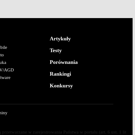
Artykuły
bile
Testy
to
Porównania
uka
V/AGD
Rankingi
ftware
Konkursy
miny
etwarzane w zarejestrowania Państwa w portalu (art. 6 ust. 1 lit