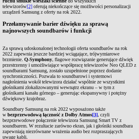
ruchu smukłe wieszaki ścienne
do wszystkich
telewizorów
[2]
oferują niekończące się możliwości personalizacji
urządzeń Samsung z oferty na rok 2022.
Przełamywanie barier dźwięku za sprawą
najnowszych soundbarów i funkcji
Za sprawą udoskonalonej technologii oferta soundbarów na rok
2022 zapewnia jeszcze bardziej wciągające, trójwymiarowe
brzmienie.
Q-Symphony
, flagowe rozwiązanie generujące dźwięk
przestrzenny i umożliwiające współpracę telewizorów Neo QLED z
soundbarami Samsung, zostało uzupełnione poprzez dodanie
synchroniczności. Pozwala to soundbarowi i systemowi
nagłośnienia wokół telewizora działać wspólnie ze wszystkimi
głośnikami zlokalizowanymi wewnątrz ekranu – w tym z
głośnikami kanału górnego – generując ekspansywny i potężny
dźwiękowy krajobraz.
Soundbary Samsung na rok 2022 wyposażono także
w
bezprzewodową łączność z
Dolby Atmos
[3]
, czyli
bezprzewodowe połączenie telewizora Samsung Smart TV z
soundbarem. W rezultacie zarówno ekran, jak i głośniki soundbara
zapewniają niezrównane wrażenia audio bez rozpraszających
uwagę kabli.