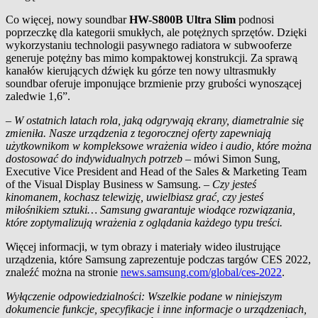
Co więcej, nowy soundbar
HW-S800B Ultra Slim
podnosi
poprzeczkę dla kategorii smukłych, ale potężnych sprzętów. Dzięki
wykorzystaniu technologii pasywnego radiatora w subwooferze
generuje potężny bas mimo kompaktowej konstrukcji. Za sprawą
kanałów kierujących dźwięk ku górze ten nowy ultrasmukły
soundbar oferuje imponujące brzmienie przy grubości wynoszącej
zaledwie 1,6”.
–
W ostatnich latach rola, jaką odgrywają ekrany, diametralnie się
zmieniła. Nasze urządzenia z tegorocznej oferty zapewniają
użytkownikom w kompleksowe wrażenia wideo i audio, które można
dostosować do indywidualnych potrzeb –
mówi Simon Sung,
Executive Vice President and Head of the Sales & Marketing Team
of the Visual Display Business w Samsung. –
Czy jesteś
kinomanem, kochasz telewizję, uwielbiasz grać, czy jesteś
miłośnikiem sztuki… Samsung gwarantuje wiodące rozwiązania,
które zoptymalizują wrażenia z oglądania każdego typu treści.
Więcej informacji, w tym obrazy i materiały wideo ilustrujące
urządzenia, które Samsung zaprezentuje podczas targów CES 2022,
znaleźć można na stronie
news.samsung.com/global/ces-2022
.
Wyłączenie odpowiedzialności:
Wszelkie podane w niniejszym
dokumencie funkcje, specyfikacje i inne informacje o urządzeniach,