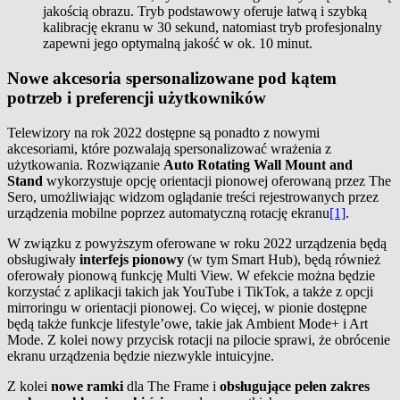
jakością obrazu. Tryb podstawowy oferuje łatwą i szybką
kalibrację ekranu w 30 sekund, natomiast tryb profesjonalny
zapewni jego optymalną jakość w ok. 10 minut.
Nowe akcesoria spersonalizowane pod kątem
potrzeb i preferencji użytkowników
Telewizory na rok 2022 dostępne są ponadto z nowymi
akcesoriami, które pozwalają spersonalizować wrażenia z
użytkowania. Rozwiązanie
Auto Rotating Wall Mount and
Stand
wykorzystuje opcję orientacji pionowej oferowaną przez The
Sero, umożliwiając widzom oglądanie treści rejestrowanych przez
urządzenia mobilne poprzez automatyczną rotację ekranu
[1]
.
W związku z powyższym oferowane w roku 2022 urządzenia będą
obsługiwały
interfejs pionowy
(w tym Smart Hub), będą również
oferowały pionową funkcję Multi View. W efekcie można będzie
korzystać z aplikacji takich jak YouTube i TikTok, a także z opcji
mirroringu w orientacji pionowej. Co więcej, w pionie dostępne
będą także funkcje lifestyle’owe, takie jak Ambient Mode+ i Art
Mode. Z kolei nowy przycisk rotacji na pilocie sprawi, że obrócenie
ekranu urządzenia będzie niezwykle intuicyjne.
Z kolei
nowe ramki
dla The Frame i
obsługujące pełen zakres