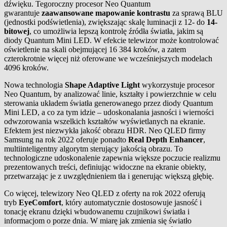
dźwięku. Tegoroczny procesor Neo Quantum
gwarantuje
zaawansowane mapowanie kontrastu
za sprawą BLU
(jednostki podświetlenia), zwiększając skalę luminacji z 12- do
14-
bitowej
, co umożliwia lepszą kontrolę źródła światła, jakim są
diody Quantum Mini LED. W efekcie telewizor może kontrolować
oświetlenie na skali obejmującej 16 384 kroków, a zatem
czterokrotnie więcej niż oferowane we wcześniejszych modelach
4096 kroków.
Nowa technologia
Shape Adaptive Light
wykorzystuje procesor
Neo Quantum, by analizować linie, kształty i powierzchnie w celu
sterowania układem światła generowanego przez diody Quantum
Mini LED, a co za tym idzie – udoskonalania jasności i wierności
odwzorowania wszelkich kształtów wyświetlanych na ekranie.
Efektem jest niezwykła jakość obrazu HDR. Neo QLED firmy
Samsung na rok 2022 oferuje ponadto
Real Depth Enhancer
,
multiinteligentny algorytm sterujący jakością obrazu. To
technologiczne udoskonalenie zapewnia większe poczucie realizmu
prezentowanych treści, definiując widoczne na ekranie obiekty,
przetwarzając je z uwzględnieniem tła i generując większą głębię.
Co więcej, telewizory Neo QLED z oferty na rok 2022 oferują
tryb
EyeComfort
, który automatycznie dostosowuje jasność i
tonację ekranu dzięki wbudowanemu czujnikowi światła i
informacjom o porze dnia. W miarę jak zmienia się światło