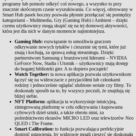
programy lub pomoże odkryć coś nowego, a wszystko to przy
znacznie skróconym czasie wyszukiwania. Co więcej, oferowany w
Smart Hub pasek boczny pozwala płynnie przełączać się pomiędzy
kategoriami – Multimedia, Gry (Gaming Hub) i Ambient – dzięki
czemu użytkownicy mogą skupić się na tej domowej aktywności,
która jest dla nich w danym momencie najistotniejsza.
Gaming Hub:
rozwiązanie to umożliwia graczom
odkrywanie nowych tytułów i cieszenie się tymi, które już
znają i kochają, za sprawą usług streamingu. Dzięki
partnerstwom Samsung z branżowymi liderami – NVIDIA
GeForce Now, Stadia i Utomik – użytkownicy mają dostęp
do bogatej biblioteki gier. A to dopiero początek!
Watch Together:
ta nowa aplikacja pozwala użytkownikom
łączyć się na wideoczacie z przyjaciółmi lub członkami
rodziny i jednocześnie oglądać ulubione seriale czy filmy. To
doskonały sposób na to, by wszyscy poczuli, że znajdują się
bliżej siebie.
NFT Platform:
aplikacja ta wykorzystuje intuicyjną,
zintegrowaną platformę w celu odkrywania i kupowania
cyfrowych dzieł sztuki, a także obrotu nimi, za
pośrednictwem ekranów MICRO LED oraz telewizorów Neo
QLED i The Frame.
Smart Calibration:
to funkcja pozwalająca perfekcyjnie
dostroić ustawienia, by widzowie mogli cieszyć się doskonałą