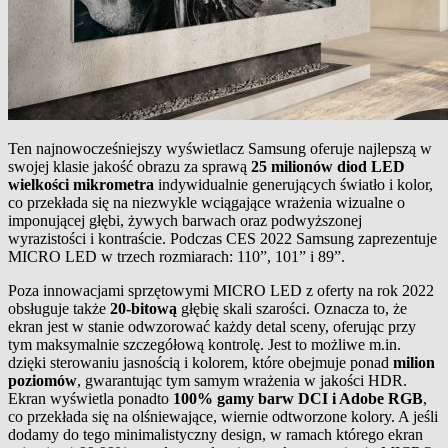
Ten najnowocześniejszy wyświetlacz Samsung oferuje najlepszą w
swojej klasie jakość obrazu za sprawą
25 milionów diod LED
wielkości mikrometra
indywidualnie generujących światło i kolor,
co przekłada się na niezwykle wciągające wrażenia wizualne o
imponującej głębi, żywych barwach oraz podwyższonej
wyrazistości i kontraście. Podczas CES 2022 Samsung zaprezentuje
MICRO LED w trzech rozmiarach: 110”, 101” i 89”.
Poza innowacjami sprzętowymi MICRO LED z oferty na rok 2022
obsługuje także
20-bitową
głębię skali szarości. Oznacza to, że
ekran jest w stanie odwzorować każdy detal sceny, oferując przy
tym maksymalnie szczegółową kontrolę. Jest to możliwe m.in.
dzięki sterowaniu jasnością i kolorem, które obejmuje ponad
milion
poziomów
, gwarantując tym samym wrażenia w jakości HDR.
Ekran wyświetla ponadto
100% gamy barw DCI i Adobe RGB
,
co przekłada się na olśniewające, wiernie odtworzone kolory. A jeśli
dodamy do tego minimalistyczny design, w ramach którego ekran