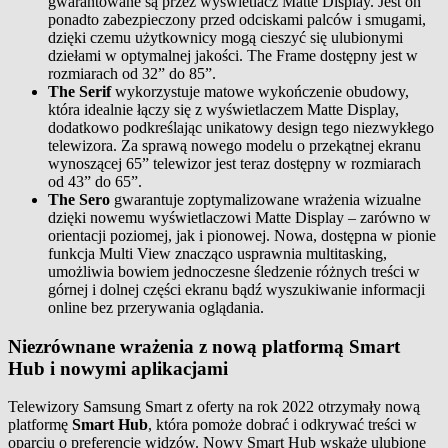
gwarantowane są przez wyświetlacz Matte Display. Jest on
ponadto zabezpieczony przed odciskami palców i smugami,
dzięki czemu użytkownicy mogą cieszyć się ulubionymi
dziełami w optymalnej jakości. The Frame dostępny jest w
rozmiarach od 32” do 85”.
The Serif
wykorzystuje matowe wykończenie obudowy,
która idealnie łączy się z wyświetlaczem Matte Display,
dodatkowo podkreślając unikatowy design tego niezwykłego
telewizora. Za sprawą nowego modelu o przekątnej ekranu
wynoszącej 65” telewizor jest teraz dostępny w rozmiarach
od 43” do 65”.
The Sero
gwarantuje zoptymalizowane wrażenia wizualne
dzięki nowemu wyświetlaczowi Matte Display – zarówno w
orientacji poziomej, jak i pionowej. Nowa, dostępna w pionie
funkcja Multi View znacząco usprawnia multitasking,
umożliwia bowiem jednoczesne śledzenie różnych treści w
górnej i dolnej części ekranu bądź wyszukiwanie informacji
online bez przerywania oglądania.
Niezrównane wrażenia z nową platformą Smart
Hub i nowymi aplikacjami
Telewizory Samsung Smart z oferty na rok 2022 otrzymały nową
platformę
Smart Hub
, która pomoże dobrać i odkrywać treści w
oparciu o preferencje widzów. Nowy Smart Hub wskaże ulubione