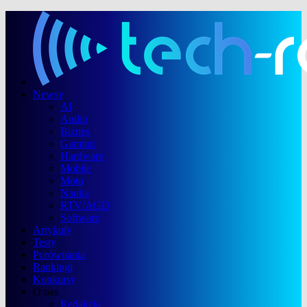
Newsy
AI
Audio
Biznes
Gaming
Hardware
Mobile
Moto
Nauka
RTV/AGD
Software
Artykuły
Testy
Porównania
Rankingi
Konkursy
O nas
Redakcja