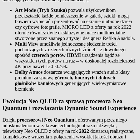
Art Mode (Tryb Sztuka)
pozwala użytkownikom
przekształcić każde pomieszczenie w galerię sztuki, mogą
bowiem wybierać i prezentować na ekranie ulubione dzieła
czy cyfrowe fotografie. MICRO LED z oferty na rok 2022
oferuje również dwie ekskluzywne prace multimedialne
stworzone przez znanego artystę i designera Refika Anadola.
Multi View
umożliwia jednoczesne śledzenie treści
pochodzących z czterech różnych źródeł – z dowolnego
spośród
czterech
portów HDMI
urządzenia bądź ze
wszystkich tych portów na raz – w doskonałej rozdzielczości
4K przy nawet 120 kl./sek.
Dolby Atmos
dostarcza wciągających wrażeń audio klasy
premium za sprawą
górnych, bocznych i dolnych
głośników kanałowych
generujących wielowymiarowe
brzmienie.
Ewolucja Neo QLED za sprawą procesora Neo
Quantum i rozwiązania Dynamic Sound Experience
Dzięki
procesorowi Neo Quantum
i oferowanym przez niego
udoskonaleniom w zakresie technologii obrazu i dźwięku,
telewizory Neo QLED z oferty na rok
2022
dostarczą realistyczne,
kompleksowe wrażenia z połączenia wysokiej jakości obrazu i