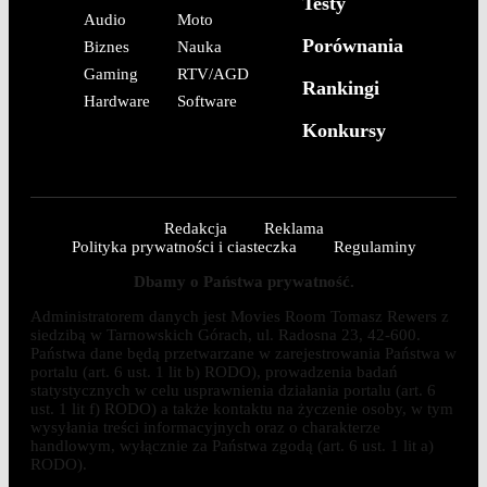
Testy
Audio
Moto
Porównania
Biznes
Nauka
Gaming
RTV/AGD
Rankingi
Hardware
Software
Konkursy
Redakcja
Reklama
Polityka prywatności i ciasteczka
Regulaminy
Dbamy o Państwa prywatność.
Administratorem danych jest Movies Room Tomasz Rewers z
siedzibą w Tarnowskich Górach, ul. Radosna 23, 42-600.
Państwa dane będą przetwarzane w zarejestrowania Państwa w
portalu (art. 6 ust. 1 lit b) RODO), prowadzenia badań
statystycznych w celu usprawnienia działania portalu (art. 6
ust. 1 lit f) RODO) a także kontaktu na życzenie osoby, w tym
wysyłania treści informacyjnych oraz o charakterze
handlowym, wyłącznie za Państwa zgodą (art. 6 ust. 1 lit a)
RODO).