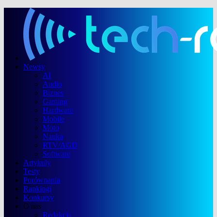
Newsy
AI
Audio
Biznes
Gaming
Hardware
Mobile
Moto
Nauka
RTV/AGD
Software
Artykuły
Testy
Porównania
Rankingi
Konkursy
O nas
Redakcja