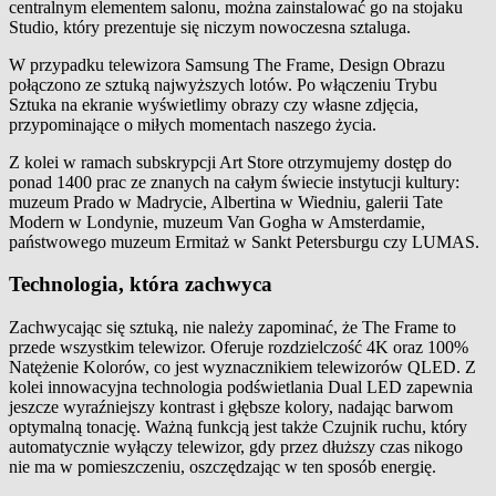
centralnym elementem salonu, można zainstalować go na stojaku
Studio, który prezentuje się niczym nowoczesna sztaluga.
W przypadku telewizora Samsung The Frame, Design Obrazu
połączono ze sztuką najwyższych lotów. Po włączeniu Trybu
Sztuka na ekranie wyświetlimy obrazy czy własne zdjęcia,
przypominające o miłych momentach naszego życia.
Z kolei w ramach subskrypcji Art Store otrzymujemy dostęp do
ponad 1400 prac ze znanych na całym świecie instytucji kultury:
muzeum Prado w Madrycie, Albertina w Wiedniu, galerii Tate
Modern w Londynie, muzeum Van Gogha w Amsterdamie,
państwowego muzeum Ermitaż w Sankt Petersburgu czy LUMAS.
Technologia, która zachwyca
Zachwycając się sztuką, nie należy zapominać, że The Frame to
przede wszystkim telewizor. Oferuje rozdzielczość 4K oraz 100%
Natężenie Kolorów, co jest wyznacznikiem telewizorów QLED. Z
kolei innowacyjna technologia podświetlania Dual LED zapewnia
jeszcze wyraźniejszy kontrast i głębsze kolory, nadając barwom
optymalną tonację. Ważną funkcją jest także Czujnik ruchu, który
automatycznie wyłączy telewizor, gdy przez dłuższy czas nikogo
nie ma w pomieszczeniu, oszczędzając w ten sposób energię.