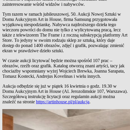
zainteresowanie wśród widzów i nabywców.
Tym razem w ramach jubileuszowej, 50. Aukcji Nowej Sztuki w
Domu Aukcyjnym Art in House, firma Samsung przygotowała
wyjątkową niespodziankę. Nabywca najdroższego dzieła tego
wieczoru powróci do domu nie tylko z wylicytowaną pracą, lecz
także z telewizorem The Frame i z roczną subskrypcją platformy Art
Store. To jedyny w swoim rodzaju sklep ze sztuką, który daje
dostęp do ponad 1400 obrazów, zdjęć i grafik, pozwalając zmienić
ekran w prawdziwe dzieło sztuki.
W czasie aukcji licytować będzie można spośród 107 prac –
obrazów, rzeźb oraz grafik. Katalog otworzą znani artyści, tacy jak
chociażby wspomniany wyżej Wojciech Brewka, Joanna Sarapata,
Tomasz Kostecki, Andrejus Kovelinas i wielu innych.
Aukcja odbędzie się już w piątek 16 kwietnia o godz. 19.30 w
Domu Aukcyjnym Art in House (Al. Jerozolimskie 107, Warszawa).
Szczegółową instrukcję licytacji oraz regulamin aukcji można
znaleźć na stronie
https://artinhouse.pl/pl/aukcja
.