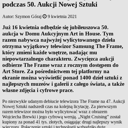
podczas 50. Aukcji Nowej Sztuki
Autor:
Szymon Góraj
9 kwietnia 2021
Już 16 kwietnia odbędzie się jubileuszowa 50.
aukcja w Domu Aukcyjnym Art in House. Tym
razem nabywca najwyżej wylicytowanego dzieła
otrzyma wyjątkowy telewizor Samsung The Frame,
który zmieni każde wnętrze, nadając mu
niepowtarzalnego charakteru. Zwycięzca aukcji
odbierze The Frame wraz z rocznym dostępem do
Art Store. Za pośrednictwem tej platformy na
ekranie można wyświetlić ponad 1400 dzieł sztuki z
najlepszych muzeów i galerii z całego świata, a także
własne zdjęcia i cyfrowe prace.
Po niezwykle udanym debiucie telewizora The Frame na 47. Aukcji
Nowej Sztuki nadszedł czas na kolejną licytację. Za pierwszym
razem telewizor można było wylicytować wraz z obrazem
Wojciecha Brewki i jego cyfrową wersją. „Night Cruising” został
kupiony za ponad 41 tys. złotych, osiągając drugi najlepszy wynik
wieczoru. Połączenie sztuki i technologii wzbudziło duże