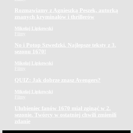
Rozmawiamy z Agnieszką Peszek, autorką
znanych kryminałów i thrillerów
Mikołaj Lipkowski
Filmy
No i Potop Szwedzki. Najlepsze teksty z 3.
sezonu 1670!
Mikołaj Lipkowski
Filmy
QUIZ: Jak dobrze znasz Avengers?
Mikołaj Lipkowski
Filmy
Ulubieniec fanów 1670 miał zginąć w 2.
sezonie. Twórcy w ostatniej chwili zmienili
zdanie