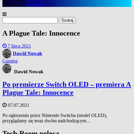
Reklama
Szukaj:
A Plague Tale: Innocence
7 lipca 2021
Dawid Nowak
Gaming
Dawid Nowak
Po premierze Switch OLED – premiera A
Plague Tale: Innocence
07.07.2021
Po ogłoszeniu przez Nintendo Switcha (model OLED),
przyglądamy się teraz dwóm nadchodzącym…
Tech-Room poleca