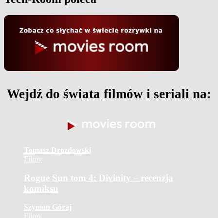
Wejdź do świata filmów i seriali na:
Tomasz Drozdowski
Filmy
Rogue Sun tom 4: Divinity – recenzja
komiksu
Szymon Góraj
Filmy