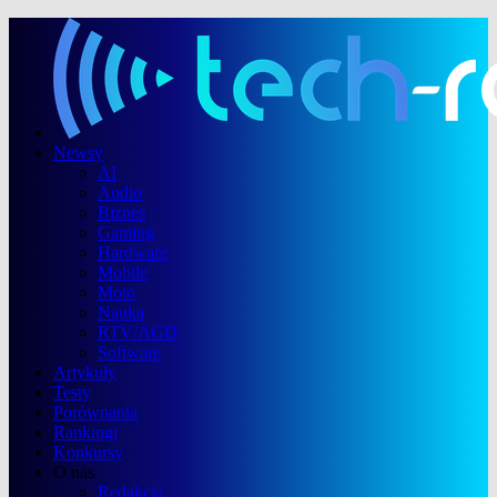
Newsy
AI
Audio
Biznes
Gaming
Hardware
Mobile
Moto
Nauka
RTV/AGD
Software
Artykuły
Testy
Porównania
Rankingi
Konkursy
O nas
Redakcja