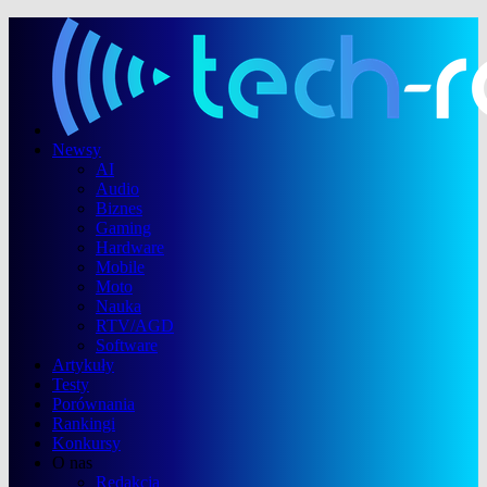
Newsy
AI
Audio
Biznes
Gaming
Hardware
Mobile
Moto
Nauka
RTV/AGD
Software
Artykuły
Testy
Porównania
Rankingi
Konkursy
O nas
Redakcja