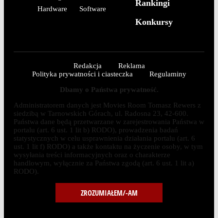
Rankingi
Hardware
Software
Konkursy
Redakcja
Reklama
Polityka prywatności i ciasteczka
Regulaminy
Dbamy o Państwa prywatność.
Administratorem danych jest Movies Room Tomasz Rewers z
siedzibą w Tarnowskich Górach, ul. Radosna 23, 42-600.
Państwa dane będą przetwarzane w zarejestrowania Państwa w
portalu (art. 6 ust. 1 lit b) RODO), prowadzenia badań
statystycznych w celu usprawnienia działania portalu (art. 6
ust. 1 lit f) RODO) a także kontaktu na życzenie osoby, w tym
wysyłania treści informacyjnych oraz o charakterze
handlowym, wyłącznie za Państwa zgodą (art. 6 ust. 1 lit a)
RODO).
ZROZUMIAŁEM/-AM