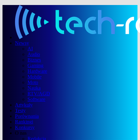
Newsy
AI
Audio
Biznes
Gaming
Hardware
Mobile
Moto
Nauka
RTV/AGD
Software
Artykuły
Testy
Porównania
Rankingi
Konkursy
O nas
Redakcja