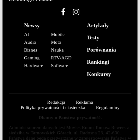
Newsy
Artykuły
AI
Mobile
Testy
Audio
Moto
Porównania
Biznes
Nauka
Gaming
RTV/AGD
Rankingi
Hardware
Software
Konkursy
Redakcja
Reklama
Polityka prywatności i ciasteczka
Regulaminy
Dbamy o Państwa prywatność.
Administratorem danych jest Movies Room Tomasz Rewers z
siedzibą w Tarnowskich Górach, ul. Radosna 23, 42-600.
Państwa dane będą przetwarzane w zarejestrowania Państwa w