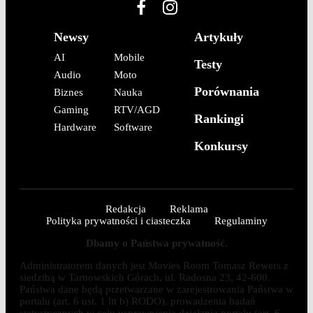
Newsy
Artykuły
AI
Mobile
Testy
Audio
Moto
Porównania
Biznes
Nauka
Gaming
RTV/AGD
Rankingi
Hardware
Software
Konkursy
Redakcja
Reklama
Polityka prywatności i ciasteczka
Regulaminy
Dbamy o Państwa prywatność.
Administratorem danych jest Movies Room Tomasz Rewers z
siedzibą w Tarnowskich Górach, ul. Radosna 23, 42-600.
Państwa dane będą przetwarzane w zarejestrowania Państwa w
portalu (art. 6 ust. 1 lit b) RODO), prowadzenia badań
statystycznych w celu usprawnienia działania portalu (art. 6