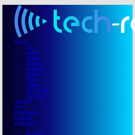
Newsy
AI
Audio
Biznes
Gaming
Hardware
Mobile
Moto
Nauka
RTV/AGD
Software
Artykuły
Testy
Porównania
Rankingi
Konkursy
O nas
Redakcja