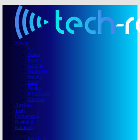
Newsy
AI
Audio
Biznes
Gaming
Hardware
Mobile
Moto
Nauka
RTV/AGD
Software
Artykuły
Testy
Porównania
Rankingi
Konkursy
O nas
Redakcja