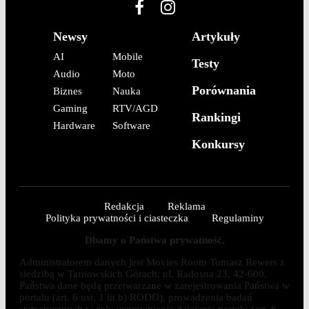
Newsy
Artykuły
AI
Mobile
Testy
Audio
Moto
Porównania
Biznes
Nauka
Gaming
RTV/AGD
Rankingi
Hardware
Software
Konkursy
Redakcja
Reklama
Polityka prywatności i ciasteczka
Regulaminy
Dbamy o Państwa prywatność.
Administratorem danych jest Movies Room Tomasz Rewers z
siedzibą w Tarnowskich Górach, ul. Radosna 23, 42-600.
Państwa dane będą przetwarzane w zarejestrowania Państwa w
portalu (art. 6 ust. 1 lit b) RODO), prowadzenia badań
statystycznych w celu usprawnienia działania portalu (art. 6