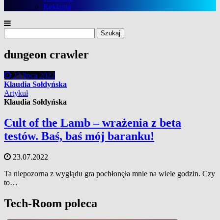
Reklama
Szukaj:
dungeon crawler
23 lipca 2022
Klaudia Sołdyńska
Artykuł
Klaudia Sołdyńska
Cult of the Lamb – wrażenia z beta
testów. Baś, baś mój baranku!
23.07.2022
Ta niepozorna z wyglądu gra pochłonęła mnie na wiele godzin. Czy
to…
Tech-Room poleca