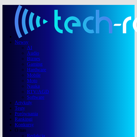
Newsy
AI
Audio
Biznes
Gaming
Hardware
Mobile
Moto
Nauka
RTV/AGD
Software
Artykuły
Testy
Porównania
Rankingi
Konkursy
O nas
Redakcja