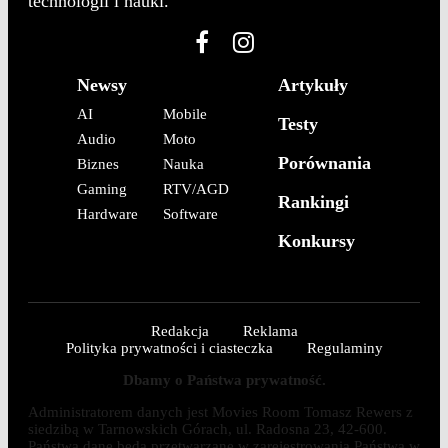
technologii i nauki.
Newsy
Artykuły
AI
Mobile
Testy
Audio
Moto
Porównania
Biznes
Nauka
Gaming
RTV/AGD
Rankingi
Hardware
Software
Konkursy
Redakcja
Reklama
Polityka prywatności i ciasteczka
Regulaminy
Dbamy o Państwa prywatność.
Administratorem danych jest Movies Room Tomasz Rewers z
siedzibą w Tarnowskich Górach, ul. Radosna 23, 42-600.
Państwa dane będą przetwarzane w zarejestrowania Państwa w