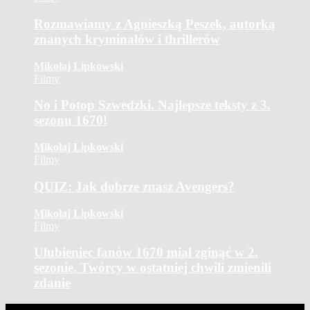
Rozmawiamy z Agnieszką Peszek, autorką
znanych kryminałów i thrillerów
Mikołaj Lipkowski
Filmy
No i Potop Szwedzki. Najlepsze teksty z 3.
sezonu 1670!
Mikołaj Lipkowski
Filmy
QUIZ: Jak dobrze znasz Avengers?
Mikołaj Lipkowski
Filmy
Ulubieniec fanów 1670 miał zginąć w 2.
sezonie. Twórcy w ostatniej chwili zmienili
zdanie