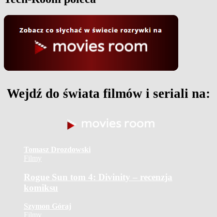
Wejdź do świata filmów i seriali na:
Tomasz Drozdowski
Filmy
Rogue Sun tom 4: Divinity – recenzja
komiksu
Szymon Góraj
Filmy