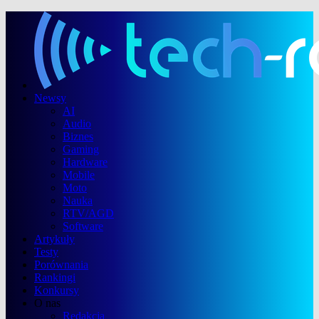
Newsy
AI
Audio
Biznes
Gaming
Hardware
Mobile
Moto
Nauka
RTV/AGD
Software
Artykuły
Testy
Porównania
Rankingi
Konkursy
O nas
Redakcja